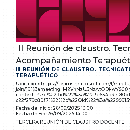
III Reunión de claustro. Tec
Acompañamiento Terapuét
III REUNIÓN DE CLAUSTRO. TECNIC
TERAPUÉTICO
Ubicación: https://teams.microsoft.com/l/meetu
join/19%3ameeting_M2VhNzU5NzAtODkwYS00
context=%7b%22Tid%22%3a%223e654b3e-80d1
c22f279c80f7%22%2c%22Oid%22%3a%2299913f3
Fecha de Inicio: 26/09/2025 13:00
Fecha de Fin: 26/09/2025 14:00
TERCERA REUNIÓN DE CLAUSTRO DOCENTE