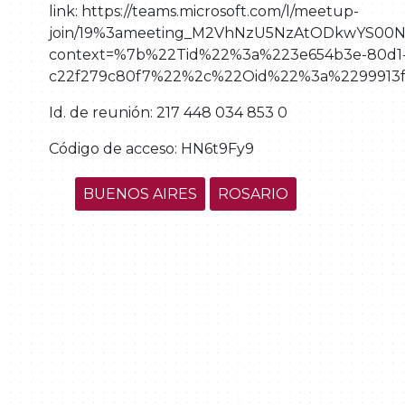
link: https://teams.microsoft.com/l/meetup-
join/19%3ameeting_M2VhNzU5NzAtODkwYS00
context=%7b%22Tid%22%3a%223e654b3e-80d1-
c22f279c80f7%22%2c%22Oid%22%3a%2299913f3
Id. de reunión:
217 448 034 853 0
Código de acceso:
HN6t9Fy9
BUENOS AIRES
ROSARIO