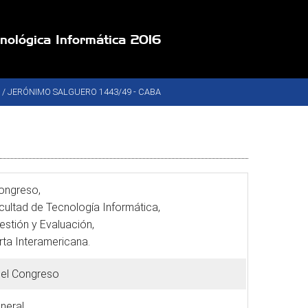
cnológica Informática 2016
E / JERÓNIMO SALGUERO 1443/49 - CABA
Congreso,
cultad de Tecnología Informática,
estión y Evaluación,
rta Interamericana.
del Congreso
neral