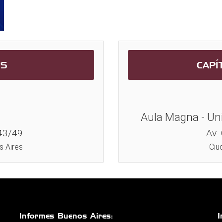
ES
CAPÍ
Aula Magna - Uni
43/49
Av.
 Aires
Ciu
Informes Buenos Aires:
I