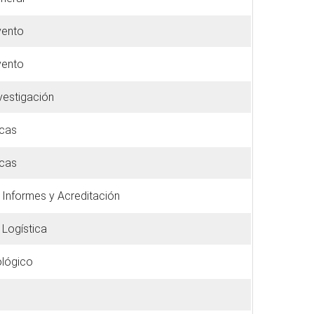
vento
vento
vestigación
icas
icas
 Informes y Acreditación
 Logística
ológico