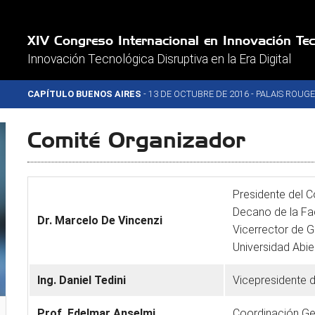
XIV Congreso Internacional en Innovación Te
Innovación Tecnológica Disruptiva en la Era Digital
CAPÍTULO BUENOS AIRES
- 13 DE OCTUBRE DE 2016 - PALAIS ROUG
Comité Organizador
Presidente del 
Decano de la Fa
Dr. Marcelo De Vincenzi
Vicerrector de G
Universidad Abie
Ing. Daniel Tedini
Vicepresidente 
Prof. Edelmar Anselmi
Coordinación Ge