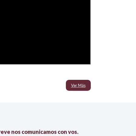
Charla Abierta con 
Ver Más
breve nos comunicamos con vos.