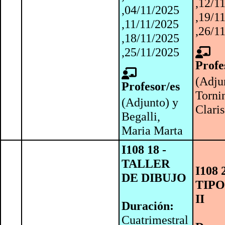
,12/1
,04/11/2025
,19/1
,11/11/2025
,26/1
,18/11/2025
,25/11/2025
Profe
(Adju
Profesor/es
Torni
(Adjunto) y
Clari
Begalli,
Maria Marta
I108 18 -
TALLER
I108 
DE DIBUJO
TIP
II
Duración:
Cuatrimestral