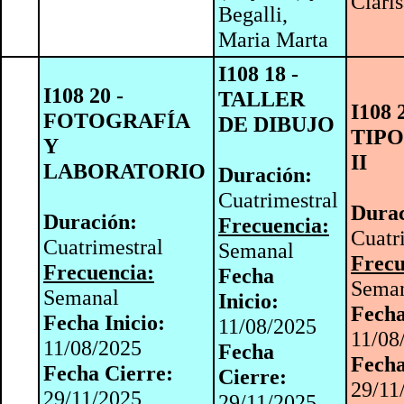
Clari
Begalli,
Maria Marta
I108 18 -
I108 20 -
TALLER
I108 
FOTOGRAFÍA
DE DIBUJO
TIP
Y
II
LABORATORIO
Duración:
Cuatrimestral
Durac
Duración:
Frecuencia:
Cuatr
Cuatrimestral
Semanal
Frecu
Frecuencia:
Fecha
Sema
Semanal
Inicio:
Fecha
Fecha Inicio:
11/08/2025
11/08
11/08/2025
Fecha
Fecha
Fecha Cierre:
Cierre:
29/11
29/11/2025
29/11/2025