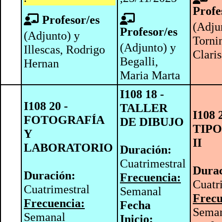
Profe
Profesor/es
(Adju
Profesor/es
(Adjunto) y
Torni
(Adjunto) y
Illescas, Rodrigo
Clari
Begalli,
Hernan
Maria Marta
I108 18 -
I108 20 -
TALLER
I108 
FOTOGRAFÍA
DE DIBUJO
TIP
Y
II
LABORATORIO
Duración:
Cuatrimestral
Durac
Duración:
Frecuencia:
Cuatr
Cuatrimestral
Semanal
Frecu
Frecuencia:
Fecha
Sema
Semanal
Inicio: