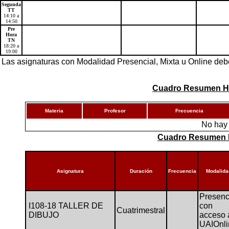
Segunda
TT
14:10 a
14:50
Pre
Hora
TN
18:20 a
19:00
Las asignaturas con Modalidad Presencial, Mixta u Online de
Cuadro Resumen Hor
Materia
Profesor
Frecuencia
No hay 
Cuadro Resumen D
Asignatura
Duración
Frecuencia
Modalida
Presenc
I108-18 TALLER DE
con
Cuatrimestral
DIBUJO
acceso 
UAIOnli