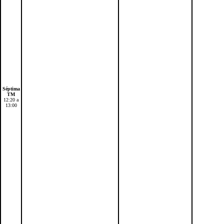
Séptima
TM
12:20 a
13:00