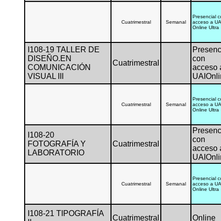
Presencial 
Cuatrimestral
Semanal
acceso a UA
Online Ultra
I108-19 TALLER DE
Presenc
DISEÑO.EN
con
Cuatrimestral
COMUNICACIÓN
acceso 
VISUAL III
UAIOnli
Presencial 
Cuatrimestral
Semanal
acceso a UA
Online Ultra
Presenc
I108-20
con
FOTOGRAFÍA Y
Cuatrimestral
acceso 
LABORATORIO
UAIOnli
Presencial 
Cuatrimestral
Semanal
acceso a UA
Online Ultra
I108-21 TIPOGRAFÍA
Cuatrimestral
Online