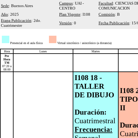
Campus
: UAI -
Facultad
: CIENCIAS D
Sede
: Buenos Aires
CENTRO
COMUNICACION
Año
: 2025
Plan Vigente
: I108
Comisión
: B
Etapa Publicación
: 2do.
Versión
: 0
Fecha Publicación
: 15
Cuatrimestre
■
■
Presencial en el aula física
Virtual sincrónico / asincrónico (a distancia)
Hora
Lunes
Martes
Pre
Hora
TM
07:20 a
08:00
I108 18 -
TALLER
I108 
DE DIBUJO
TIP
II
Duración:
Cuatrimestral
Durac
Frecuencia:
Cuatr
Semanal