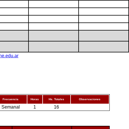
ine.edu.ar
Frecuencia
Horas
Hs. Totales
Observaciones
Semanal
1
16