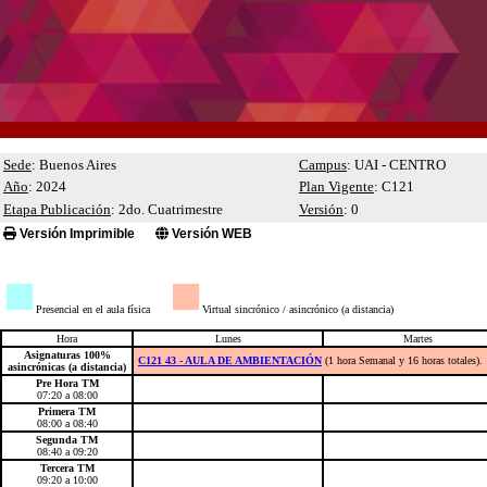
Sede
: Buenos Aires
Campus
: UAI - CENTRO
Año
: 2024
Plan Vigente
: C121
Etapa Publicación
: 2do. Cuatrimestre
Versión
: 0
Versión Imprimible
Versión WEB
■
■
Presencial en el aula física
Virtual sincrónico / asincrónico (a distancia)
Hora
Lunes
Martes
Asignaturas 100%
C121 43 - AULA DE AMBIENTACIÓN
(1 hora Semanal y 16 horas totales).
asincrónicas (a distancia)
Pre Hora TM
07:20 a 08:00
Primera TM
08:00 a 08:40
Segunda TM
08:40 a 09:20
Tercera TM
09:20 a 10:00