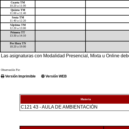
Cuarta TM
10:20 a 11:00
Quinta TM
11:00 a 11:40
Sexta TM
11:40 a 12:20
Séptima TM
12:20 a 13:00
Primera TT
13:30 a 14:10
Pre Hora TN
18:20 a 19:00
Las asignaturas con Modalidad Presencial, Mixta u Online de
Observación Pie:
Versión Imprimible
Versión WEB
Materia
C121 43 - AULA DE AMBIENTACIÓN