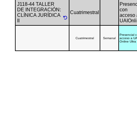
J118-44 TALLER
Presenc
DE INTEGRACIÓN:
con
Cuatrimestral
CLÍNICA JURÍDICA
acceso 
II
UAIOnl
Presencial 
Cuatrimestral
Semanal
acceso a UA
Online Ultra