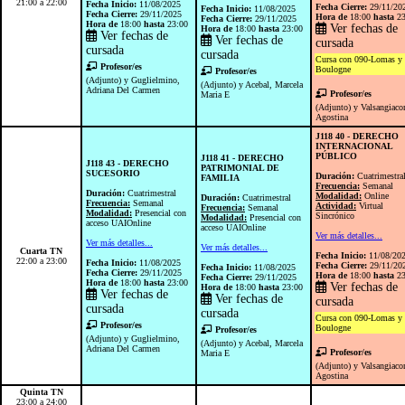
21:00 a 22:00
Fecha Inicio:
11/08/2025
Fecha Cierre:
29/11/20
Fecha Inicio:
11/08/2025
Fecha Cierre:
29/11/2025
Hora de
18:00
hasta
23
Fecha Cierre:
29/11/2025
Hora de
18:00
hasta
23:00
Ver fechas de
Hora de
18:00
hasta
23:00
Ver fechas de
Ver fechas de
cursada
cursada
cursada
Cursa con 090-Lomas y 
Profesor/es
Boulogne
Profesor/es
(Adjunto) y Guglielmino,
(Adjunto) y Acebal, Marcela
Adriana Del Carmen
Profesor/es
Maria E
(Adjunto) y Valsangiac
Agostina
J118 40 - DERECHO
INTERNACIONAL
PÚBLICO
J118 41 - DERECHO
J118 43 - DERECHO
PATRIMONIAL DE
SUCESORIO
Duración:
Cuatrimestra
FAMILIA
Frecuencia:
Semanal
Duración:
Cuatrimestral
Modalidad:
Online
Duración:
Cuatrimestral
Frecuencia:
Semanal
Actividad:
Virtual
Frecuencia:
Semanal
Modalidad:
Presencial con
Sincrónico
Modalidad:
Presencial con
acceso UAIOnline
acceso UAIOnline
Ver más detalles...
Ver más detalles...
Ver más detalles...
Cuarta TN
Fecha Inicio:
11/08/20
22:00 a 23:00
Fecha Inicio:
11/08/2025
Fecha Cierre:
29/11/20
Fecha Inicio:
11/08/2025
Fecha Cierre:
29/11/2025
Hora de
18:00
hasta
23
Fecha Cierre:
29/11/2025
Hora de
18:00
hasta
23:00
Ver fechas de
Hora de
18:00
hasta
23:00
Ver fechas de
Ver fechas de
cursada
cursada
cursada
Cursa con 090-Lomas y 
Profesor/es
Boulogne
Profesor/es
(Adjunto) y Guglielmino,
(Adjunto) y Acebal, Marcela
Adriana Del Carmen
Profesor/es
Maria E
(Adjunto) y Valsangiac
Agostina
Quinta TN
23:00 a 24:00