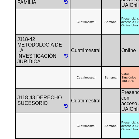
FAMILIA
UAIOnl
Presencial 
Cuatrimestral
Semanal
acceso a UA
Online Ultra
J118-42
METODOLOGÍA DE
LA
Cuatrimestral
Online
INVESTIGACIÓN
JURÍDICA
Virtual
Cuatrimestral
Semanal
Sincrónico
100.00%
Presenc
J118-43 DERECHO
con
Cuatrimestral
SUCESORIO
acceso 
UAIOnl
Presencial 
Cuatrimestral
Semanal
acceso a UA
Online Ultra