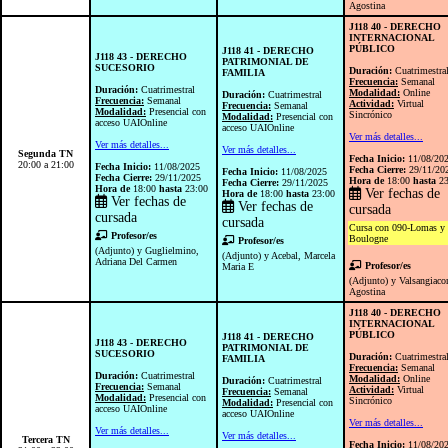
Agostina
J118 40 - DERECHO
INTERNACIONAL
PÚBLICO
J118 41 - DERECHO
J118 43 - DERECHO
PATRIMONIAL DE
SUCESORIO
Duración:
Cuatrimestra
FAMILIA
Frecuencia:
Semanal
Duración:
Cuatrimestral
Modalidad:
Online
Duración:
Cuatrimestral
Frecuencia:
Semanal
Actividad:
Virtual
Frecuencia:
Semanal
Modalidad:
Presencial con
Sincrónico
Modalidad:
Presencial con
acceso UAIOnline
acceso UAIOnline
Ver más detalles...
Ver más detalles...
Ver más detalles...
Segunda TN
Fecha Inicio:
11/08/20
20:00 a 21:00
Fecha Inicio:
11/08/2025
Fecha Cierre:
29/11/20
Fecha Inicio:
11/08/2025
Fecha Cierre:
29/11/2025
Hora de
18:00
hasta
23
Fecha Cierre:
29/11/2025
Hora de
18:00
hasta
23:00
Ver fechas de
Hora de
18:00
hasta
23:00
Ver fechas de
Ver fechas de
cursada
cursada
cursada
Cursa con 090-Lomas y 
Profesor/es
Boulogne
Profesor/es
(Adjunto) y Guglielmino,
(Adjunto) y Acebal, Marcela
Adriana Del Carmen
Profesor/es
Maria E
(Adjunto) y Valsangiac
Agostina
J118 40 - DERECHO
INTERNACIONAL
PÚBLICO
J118 41 - DERECHO
J118 43 - DERECHO
PATRIMONIAL DE
SUCESORIO
Duración:
Cuatrimestra
FAMILIA
Frecuencia:
Semanal
Duración:
Cuatrimestral
Modalidad:
Online
Duración:
Cuatrimestral
Frecuencia:
Semanal
Actividad:
Virtual
Frecuencia:
Semanal
Modalidad:
Presencial con
Sincrónico
Modalidad:
Presencial con
acceso UAIOnline
acceso UAIOnline
Ver más detalles...
Ver más detalles...
Ver más detalles...
Tercera TN
Fecha Inicio:
11/08/20