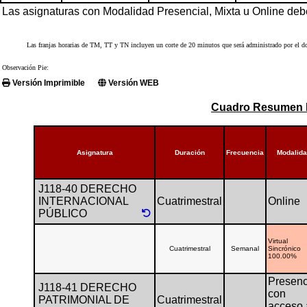
Las asignaturas con Modalidad Presencial, Mixta u Online de
Las franjas horarias de TM, TT y TN incluyen un corte de 20 minutos que será administrado por el doc
Observación Pie:
Versión Imprimible
Versión WEB
Cuadro Resumen D
Asignatura
Duración
Frecuencia
Modalid
J118-40 DERECHO
INTERNACIONAL
Cuatrimestral
Online
PÚBLICO
Virtual
Cuatrimestral
Semanal
Sincrónico
100.00%
Presenc
J118-41 DERECHO
con
PATRIMONIAL DE
Cuatrimestral
acceso 