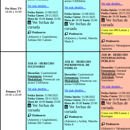
acceso UAIOnline
Ver más detalles...
Ver más detalles...
Ver más detalles...
Pre Hora TN
Fecha Inicio:
11/08/20
18:00 a 19:00
Fecha Inicio:
11/08/2025
Fecha Cierre:
29/11/20
Fecha Inicio:
11/08/2025
Fecha Cierre:
29/11/2025
Hora de
18:00
hasta
23
Fecha Cierre:
29/11/2025
Hora de
18:00
hasta
23:00
Ver fechas de
Hora de
18:00
hasta
23:00
Ver fechas de
Ver fechas de
cursada
cursada
cursada
Cursa con 090-Lomas y 
Profesor/es
Boulogne
Profesor/es
(Adjunto) y Guglielmino,
(Adjunto) y Acebal, Marcela
Adriana Del Carmen
Profesor/es
Maria E
(Adjunto) y Valsangiac
Agostina
J118 40 - DERECHO
INTERNACIONAL
PÚBLICO
J118 41 - DERECHO
J118 43 - DERECHO
PATRIMONIAL DE
SUCESORIO
Duración:
Cuatrimestra
FAMILIA
Frecuencia:
Semanal
Duración:
Cuatrimestral
Modalidad:
Online
Duración:
Cuatrimestral
Frecuencia:
Semanal
Actividad:
Virtual
Frecuencia:
Semanal
Modalidad:
Presencial con
Sincrónico
Modalidad:
Presencial con
acceso UAIOnline
acceso UAIOnline
Ver más detalles...
Ver más detalles...
Ver más detalles...
Primera TN
Fecha Inicio:
11/08/20
19:00 a 20:00
Fecha Inicio:
11/08/2025
Fecha Cierre:
29/11/20
Fecha Inicio:
11/08/2025
Fecha Cierre:
29/11/2025
Hora de
18:00
hasta
23
Fecha Cierre:
29/11/2025
Hora de
18:00
hasta
23:00
Ver fechas de
Hora de
18:00
hasta
23:00
Ver fechas de
Ver fechas de
cursada
cursada
cursada
Cursa con 090-Lomas y 
Profesor/es
Boulogne
Profesor/es
(Adjunto) y Guglielmino,
(Adjunto) y Acebal, Marcela
Adriana Del Carmen
Profesor/es
Maria E
(Adjunto) y Valsangiac