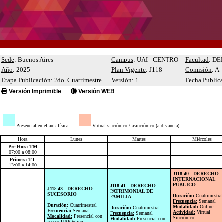
Sede
: Buenos Aires
Campus
: UAI - CENTRO
Facultad
: D
Año
: 2025
Plan Vigente
: J118
Comisión
: A
Etapa Publicación
: 2do. Cuatrimestre
Versión
: 1
Fecha Public
Versión Imprimible
Versión WEB
■
■
Presencial en el aula física
Virtual sincrónico / asincrónico (a distancia)
Hora
Lunes
Martes
Miércoles
Pre Hora TM
07:00 a 08:00
Primera TT
13:00 a 14:00
J118 40 - DERECHO
INTERNACIONAL
PÚBLICO
J118 41 - DERECHO
J118 43 - DERECHO
PATRIMONIAL DE
SUCESORIO
Duración:
Cuatrimestra
FAMILIA
Frecuencia:
Semanal
Duración:
Cuatrimestral
Modalidad:
Online
Duración:
Cuatrimestral
Frecuencia:
Semanal
Actividad:
Virtual
Frecuencia:
Semanal
Modalidad:
Presencial con
Sincrónico
Modalidad:
Presencial con
acceso UAIOnline