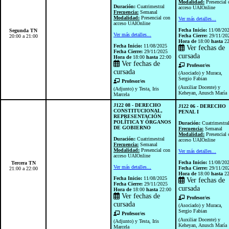
Modalidad:
Presencial 
Duración:
Cuatrimestral
acceso UAIOnline
Frecuencia:
Semanal
Modalidad:
Presencial con
Ver más detalles...
acceso UAIOnline
Fecha Inicio:
11/08/20
Segunda TN
Ver más detalles...
Fecha Cierre:
29/11/20
20:00 a 21:00
Hora de
18:00
hasta
22
Fecha Inicio:
11/08/2025
Ver fechas de
Fecha Cierre:
29/11/2025
cursada
Hora de
18:00
hasta
22:00
Ver fechas de
Profesor/es
cursada
(Asociado) y Muraca,
Sergio Fabian
Profesor/es
(Auxiliar Docente) y
(Adjunto) y Testa, Iris
Keheyan, Anusch María
Marcela
J122 08 - DERECHO
J122 06 - DERECHO
CONSTITUCIONAL,
PENAL I
REPRESENTACIÓN
POLÍTICA Y ÓRGANOS
Duración:
Cuatrimestra
DE GOBIERNO
Frecuencia:
Semanal
Modalidad:
Presencial 
Duración:
Cuatrimestral
acceso UAIOnline
Frecuencia:
Semanal
Modalidad:
Presencial con
Ver más detalles...
acceso UAIOnline
Fecha Inicio:
11/08/20
Tercera TN
Ver más detalles...
Fecha Cierre:
29/11/20
21:00 a 22:00
Hora de
18:00
hasta
22
Fecha Inicio:
11/08/2025
Ver fechas de
Fecha Cierre:
29/11/2025
cursada
Hora de
18:00
hasta
22:00
Ver fechas de
Profesor/es
cursada
(Asociado) y Muraca,
Sergio Fabian
Profesor/es
(Auxiliar Docente) y
(Adjunto) y Testa, Iris
Keheyan, Anusch María
Marcela