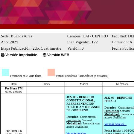
Sede
: Buenos Aires
Campus
: UAI - CENTRO
Facultad
: D
Año
: 2025
Plan Vigente
: J122
Comisión
: A
Etapa Publicación
: 2do. Cuatrimestre
Versión
: 0
Fecha Public
Versión Imprimible
Versión WEB
■
■
Presencial en el aula física
Virtual sincrónico / asincrónico (a distancia)
Hora
Lunes
Martes
Miércoles
Pre Hora TM
07:00 a 08:00
J122 08 - DERECHO
J122 06 - DERECHO
CONSTITUCIONAL,
PENAL I
REPRESENTACIÓN
POLÍTICA Y ÓRGANOS
Duración:
Cuatrimestra
DE GOBIERNO
Frecuencia:
Semanal
Modalidad:
Presencial 
Duración:
Cuatrimestral
acceso UAIOnline
Frecuencia:
Semanal
Modalidad:
Presencial con
Ver más detalles...
acceso UAIOnline
Fecha Inicio:
11/08/20
Pre Hora TN
Ver más detalles...
Fecha Cierre:
29/11/20