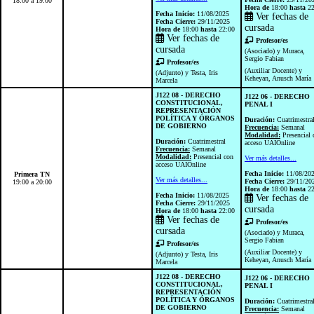
18:00 a 19:00
Hora de
18:00
hasta
22
Fecha Inicio:
11/08/2025
Ver fechas de
Fecha Cierre:
29/11/2025
cursada
Hora de
18:00
hasta
22:00
Ver fechas de
Profesor/es
cursada
(Asociado) y Muraca,
Sergio Fabian
Profesor/es
(Auxiliar Docente) y
(Adjunto) y Testa, Iris
Keheyan, Anusch María
Marcela
J122 08 - DERECHO
J122 06 - DERECHO
CONSTITUCIONAL,
PENAL I
REPRESENTACIÓN
POLÍTICA Y ÓRGANOS
Duración:
Cuatrimestra
DE GOBIERNO
Frecuencia:
Semanal
Modalidad:
Presencial 
Duración:
Cuatrimestral
acceso UAIOnline
Frecuencia:
Semanal
Modalidad:
Presencial con
Ver más detalles...
acceso UAIOnline
Fecha Inicio:
11/08/20
Primera TN
Ver más detalles...
Fecha Cierre:
29/11/20
19:00 a 20:00
Hora de
18:00
hasta
22
Fecha Inicio:
11/08/2025
Ver fechas de
Fecha Cierre:
29/11/2025
cursada
Hora de
18:00
hasta
22:00
Ver fechas de
Profesor/es
cursada
(Asociado) y Muraca,
Sergio Fabian
Profesor/es
(Auxiliar Docente) y
(Adjunto) y Testa, Iris
Keheyan, Anusch María
Marcela
J122 08 - DERECHO
J122 06 - DERECHO
CONSTITUCIONAL,
PENAL I
REPRESENTACIÓN
POLÍTICA Y ÓRGANOS
Duración:
Cuatrimestra
DE GOBIERNO
Frecuencia:
Semanal