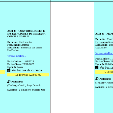
A124 33 - CONSTRUCCIONES E
INSTALACIONES DE MEDIANA
A124 36 - PR
COMPLEJIDAD II
Duración:
Cuatr
Duración:
Cuatrimestral
Frecuencia:
Sem
Frecuencia:
Semanal
Modalidad:
Pre
Modalidad:
Presencial con acceso
UAIOnline
UAIOnline
Ver más detalles.
Ver más detalles...
Fecha Inicio:
11
Fecha Inicio:
11/08/2025
Fecha Cierre:
29
Fecha Cierre:
29/11/2025
Hora de
20:00
h
Hora de
hasta
Ver fecha
Ver fechas de cursada
De 20:30 
De 19:00 hs. A 23:00 hs.
Profesor/es
Profesor/es
(Titular) y Finam
(Titular) y Carelli, Jorge Osvaldo
(Adjunto) y Cero
(Asociado) y Finamore, Marcelo Jose