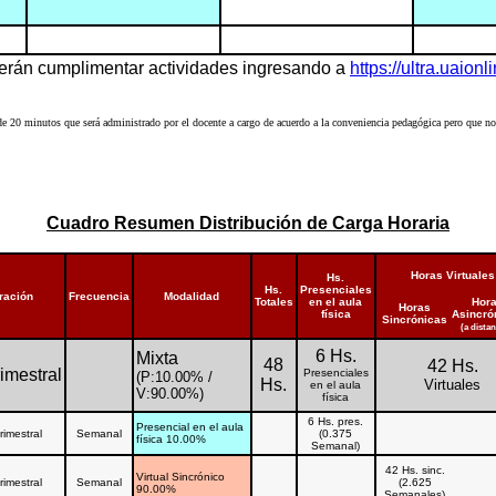
berán cumplimentar actividades ingresando a
https://ultra.uaionl
e 20 minutos que será administrado por el docente a cargo de acuerdo a la conveniencia pedagógica pero que no v
Cuadro Resumen Distribución de Carga Horaria
Horas Virtuales
Hs.
Hs.
Presenciales
ración
Frecuencia
Modalidad
Totales
en el aula
Hor
Horas
física
Asincró
Sincrónicas
(a distan
6 Hs.
Mixta
48
42 Hs.
imestral
Presenciales
(P:10.00% /
Hs.
Virtuales
en el aula
V:90.00%)
física
6 Hs. pres.
Presencial en el aula
rimestral
Semanal
(0.375
física 10.00%
Semanal)
42 Hs. sinc.
Virtual Sincrónico
rimestral
Semanal
(2.625
90.00%
Semanales)