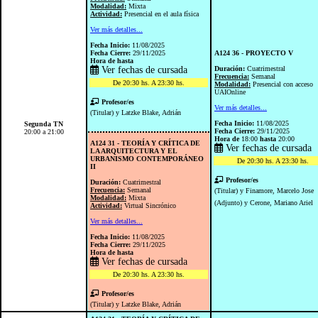
Modalidad:
Mixta
Actividad:
Presencial en el aula física
Ver más detalles...
Fecha Inicio:
11/08/2025
Fecha Cierre:
29/11/2025
A124 36 - PROYECTO V
Hora de
hasta
Ver fechas de cursada
Duración:
Cuatrimestral
Frecuencia:
Semanal
De 20:30 hs. A 23:30 hs.
Modalidad:
Presencial con acceso
UAIOnline
Profesor/es
Ver más detalles...
(Titular) y Latzke Blake, Adrián
Fecha Inicio:
11/08/2025
Segunda TN
Fecha Cierre:
29/11/2025
20:00 a 21:00
Hora de
18:00
hasta
20:00
A124 31 - TEORÍA Y CRÍTICA DE
Ver fechas de cursada
LA ARQUITECTURA Y EL
URBANISMO CONTEMPORÁNEO
De 20:30 hs. A 23:30 hs.
II
Profesor/es
Duración:
Cuatrimestral
Frecuencia:
Semanal
(Titular) y Finamore, Marcelo Jose
Modalidad:
Mixta
(Adjunto) y Cerone, Mariano Ariel
Actividad:
Virtual Sincrónico
Ver más detalles...
Fecha Inicio:
11/08/2025
Fecha Cierre:
29/11/2025
Hora de
hasta
Ver fechas de cursada
De 20:30 hs. A 23:30 hs.
Profesor/es
(Titular) y Latzke Blake, Adrián