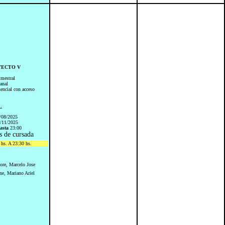
OYECTO V
imestral
anal
sencial con acceso
..
/08/2025
/11/2025
asta
23:00
s de cursada
hs. A 23:30 hs.
ore, Marcelo Jose
ne, Mariano Ariel