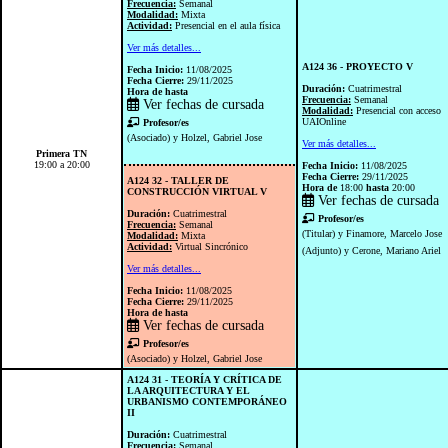
Frecuencia:
Semanal
Modalidad:
Mixta
Actividad:
Presencial en el aula física
Ver más detalles...
A124 36 - PROYECTO V
Fecha Inicio:
11/08/2025
Fecha Cierre:
29/11/2025
Duración:
Cuatrimestral
Hora de
hasta
Frecuencia:
Semanal
Ver fechas de cursada
Modalidad:
Presencial con acceso
UAIOnline
Profesor/es
(Asociado) y Holzel, Gabriel Jose
Ver más detalles...
Primera TN
19:00 a 20:00
Fecha Inicio:
11/08/2025
Fecha Cierre:
29/11/2025
A124 32 - TALLER DE
Hora de
18:00
hasta
20:00
CONSTRUCCIÓN VIRTUAL V
Ver fechas de cursada
Duración:
Cuatrimestral
Profesor/es
Frecuencia:
Semanal
(Titular) y Finamore, Marcelo Jose
Modalidad:
Mixta
Actividad:
Virtual Sincrónico
(Adjunto) y Cerone, Mariano Ariel
Ver más detalles...
Fecha Inicio:
11/08/2025
Fecha Cierre:
29/11/2025
Hora de
hasta
Ver fechas de cursada
Profesor/es
(Asociado) y Holzel, Gabriel Jose
A124 31 - TEORÍA Y CRÍTICA DE
LA ARQUITECTURA Y EL
URBANISMO CONTEMPORÁNEO
II
Duración:
Cuatrimestral
Frecuencia:
Semanal