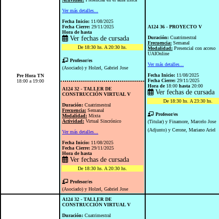
Ver más detalles...
Fecha Inicio:
11/08/2025
Fecha Cierre:
29/11/2025
A124 36 - PROYECTO V
Hora de
hasta
Ver fechas de cursada
Duración:
Cuatrimestral
Frecuencia:
Semanal
De 18:30 hs. A 20:30 hs.
Modalidad:
Presencial con acceso
UAIOnline
Profesor/es
Ver más detalles...
(Asociado) y Holzel, Gabriel Jose
Fecha Inicio:
11/08/2025
Pre Hora TN
Fecha Cierre:
29/11/2025
18:00 a 19:00
Hora de
18:00
hasta
20:00
A124 32 - TALLER DE
Ver fechas de cursada
CONSTRUCCIÓN VIRTUAL V
De 18:30 hs. A 23:30 hs.
Duración:
Cuatrimestral
Frecuencia:
Semanal
Profesor/es
Modalidad:
Mixta
Actividad:
Virtual Sincrónico
(Titular) y Finamore, Marcelo Jose
(Adjunto) y Cerone, Mariano Ariel
Ver más detalles...
Fecha Inicio:
11/08/2025
Fecha Cierre:
29/11/2025
Hora de
hasta
Ver fechas de cursada
De 18:30 hs. A 20:30 hs.
Profesor/es
(Asociado) y Holzel, Gabriel Jose
A124 32 - TALLER DE
CONSTRUCCIÓN VIRTUAL V
Duración:
Cuatrimestral