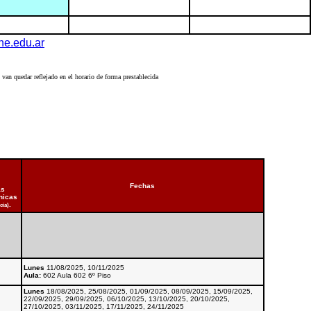
ine.edu.ar
an quedar reflejado en el horario de forma prestablecida
Fechas
as
nicas
.
cia)
Lunes
11/08/2025, 10/11/2025
Aula:
602 Aula 602 6º Piso
Lunes
18/08/2025, 25/08/2025, 01/09/2025, 08/09/2025, 15/09/2025,
22/09/2025, 29/09/2025, 06/10/2025, 13/10/2025, 20/10/2025,
27/10/2025, 03/11/2025, 17/11/2025, 24/11/2025