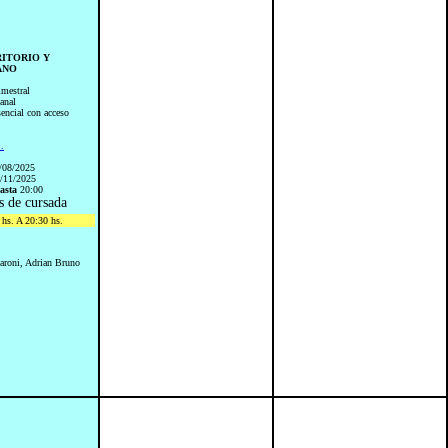
RRITORIO Y
ANO
imestral
anal
sencial con acceso
..
/08/2025
/11/2025
asta
20:00
s de cursada
hs. A 20:30 hs.
aroni, Adrian Bruno