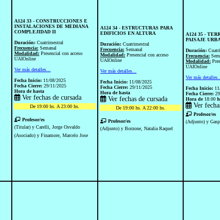
A124 33 - CONSTRUCCIONES E
INSTALACIONES DE MEDIANA
A124 34 - ESTRUCTURAS PARA
COMPLEJIDAD II
EDIFICIOS EN ALTURA
A124 35 - TE
PAISAJE URB
Duración:
Cuatrimestral
Duración:
Cuatrimestral
Frecuencia:
Semanal
Frecuencia:
Semanal
Duración:
Cuatr
Modalidad:
Presencial con acceso
Modalidad:
Presencial con acceso
Frecuencia:
Sem
UAIOnline
UAIOnline
Modalidad:
Pre
UAIOnline
Ver más detalles...
Ver más detalles...
Ver más detalles.
Fecha Inicio:
11/08/2025
Fecha Inicio:
11/08/2025
Fecha Cierre:
29/11/2025
Fecha Cierre:
29/11/2025
Fecha Inicio:
11
Hora de
hasta
Hora de
hasta
Fecha Cierre:
29
Ver fechas de cursada
Ver fechas de cursada
Hora de
18:00
h
Ver fecha
De 19:00 hs. A 23:00 hs.
De 19:00 hs. A 22:00 hs.
Profesor/es
Profesor/es
Profesor/es
(Adjunto) y Gasp
(Titular) y Carelli, Jorge Osvaldo
(Adjunto) y Borzone, Natalia Raquel
(Asociado) y Finamore, Marcelo Jose