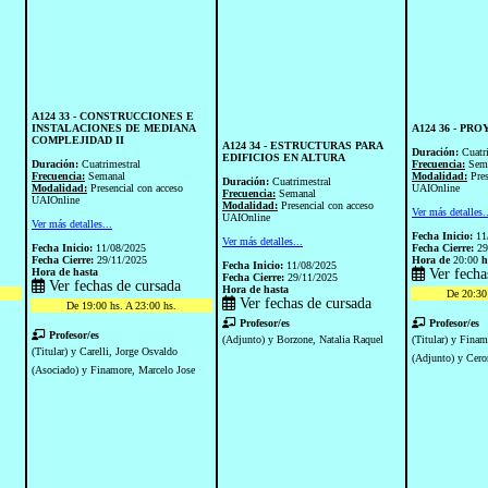
A124 33 - CONSTRUCCIONES E
INSTALACIONES DE MEDIANA
A124 36 - PR
COMPLEJIDAD II
A124 34 - ESTRUCTURAS PARA
Duración:
Cuatr
EDIFICIOS EN ALTURA
Duración:
Cuatrimestral
Frecuencia:
Sem
Frecuencia:
Semanal
Modalidad:
Pre
Duración:
Cuatrimestral
Modalidad:
Presencial con acceso
UAIOnline
Frecuencia:
Semanal
UAIOnline
Modalidad:
Presencial con acceso
Ver más detalles.
UAIOnline
Ver más detalles...
Fecha Inicio:
11
Ver más detalles...
Fecha Inicio:
11/08/2025
Fecha Cierre:
29
Fecha Cierre:
29/11/2025
Hora de
20:00
h
Fecha Inicio:
11/08/2025
Hora de
hasta
Ver fecha
Fecha Cierre:
29/11/2025
Ver fechas de cursada
Hora de
hasta
De 20:30 
Ver fechas de cursada
De 19:00 hs. A 23:00 hs.
Profesor/es
Profesor/es
Profesor/es
(Adjunto) y Borzone, Natalia Raquel
(Titular) y Finam
(Titular) y Carelli, Jorge Osvaldo
(Adjunto) y Cero
(Asociado) y Finamore, Marcelo Jose