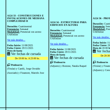
A124 33 - CONSTRUCCIONES E
INSTALACIONES DE MEDIANA
A124 36 - PR
COMPLEJIDAD II
A124 34 - ESTRUCTURAS PARA
Duración:
Cuatr
EDIFICIOS EN ALTURA
Duración:
Cuatrimestral
Frecuencia:
Sem
Frecuencia:
Semanal
Modalidad:
Pre
Duración:
Cuatrimestral
Modalidad:
Presencial con acceso
UAIOnline
Frecuencia:
Semanal
UAIOnline
Modalidad:
Presencial con acceso
Ver más detalles.
UAIOnline
Ver más detalles...
Fecha Inicio:
11
Ver más detalles...
Fecha Inicio:
11/08/2025
Fecha Cierre:
29
Fecha Cierre:
29/11/2025
Hora de
20:00
h
Fecha Inicio:
11/08/2025
Hora de
hasta
Ver fecha
Fecha Cierre:
29/11/2025
Ver fechas de cursada
Hora de
hasta
De 20:30 
Ver fechas de cursada
De 19:00 hs. A 23:00 hs.
Profesor/es
Profesor/es
Profesor/es
(Adjunto) y Borzone, Natalia Raquel
(Titular) y Finam
(Titular) y Carelli, Jorge Osvaldo
(Adjunto) y Cero
(Asociado) y Finamore, Marcelo Jose