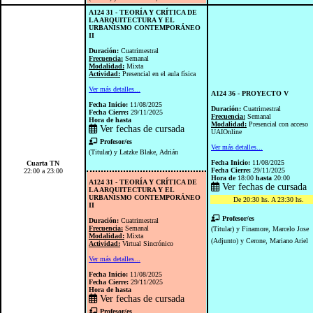
A124 31 - TEORÍA Y CRÍTICA DE
LA ARQUITECTURA Y EL
URBANISMO CONTEMPORÁNEO
II
Duración:
Cuatrimestral
Frecuencia:
Semanal
Modalidad:
Mixta
Actividad:
Presencial en el aula física
Ver más detalles...
A124 36 - PROYECTO V
Fecha Inicio:
11/08/2025
Duración:
Cuatrimestral
Fecha Cierre:
29/11/2025
Frecuencia:
Semanal
Hora de
hasta
Modalidad:
Presencial con acceso
Ver fechas de cursada
UAIOnline
Profesor/es
Ver más detalles...
(Titular) y Latzke Blake, Adrián
Fecha Inicio:
11/08/2025
Cuarta TN
Fecha Cierre:
29/11/2025
22:00 a 23:00
Hora de
18:00
hasta
20:00
A124 31 - TEORÍA Y CRÍTICA DE
Ver fechas de cursada
LA ARQUITECTURA Y EL
URBANISMO CONTEMPORÁNEO
De 20:30 hs. A 23:30 hs.
II
Profesor/es
Duración:
Cuatrimestral
Frecuencia:
Semanal
(Titular) y Finamore, Marcelo Jose
Modalidad:
Mixta
(Adjunto) y Cerone, Mariano Ariel
Actividad:
Virtual Sincrónico
Ver más detalles...
Fecha Inicio:
11/08/2025
Fecha Cierre:
29/11/2025
Hora de
hasta
Ver fechas de cursada
Profesor/es