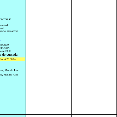
OYECTO V
imestral
anal
sencial con acceso
..
/08/2025
/11/2025
asta
23:00
s de cursada
hs. A 23:30 hs.
ore, Marcelo Jose
ne, Mariano Ariel