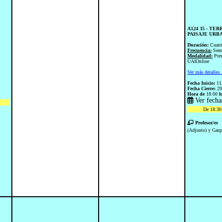
A124 35 - TE
PAISAJE URB
Duración:
Cuatr
Frecuencia:
Sem
Modalidad:
Pre
UAIOnline
Ver más detalles.
Fecha Inicio:
11
Fecha Cierre:
29
Hora de
18:00
h
Ver fecha
De 18:30 
Profesor/es
(Adjunto) y Gasp