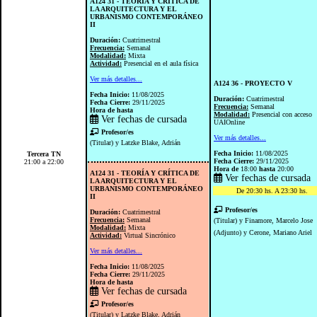
A124 31 - TEORÍA Y CRÍTICA DE
LA ARQUITECTURA Y EL
URBANISMO CONTEMPORÁNEO
II
Duración:
Cuatrimestral
Frecuencia:
Semanal
Modalidad:
Mixta
Actividad:
Presencial en el aula física
Ver más detalles...
A124 36 - PROYECTO V
Fecha Inicio:
11/08/2025
Duración:
Cuatrimestral
Fecha Cierre:
29/11/2025
Frecuencia:
Semanal
Hora de
hasta
Modalidad:
Presencial con acceso
Ver fechas de cursada
UAIOnline
Profesor/es
Ver más detalles...
(Titular) y Latzke Blake, Adrián
Fecha Inicio:
11/08/2025
Tercera TN
Fecha Cierre:
29/11/2025
21:00 a 22:00
Hora de
18:00
hasta
20:00
A124 31 - TEORÍA Y CRÍTICA DE
Ver fechas de cursada
LA ARQUITECTURA Y EL
URBANISMO CONTEMPORÁNEO
De 20:30 hs. A 23:30 hs.
II
Profesor/es
Duración:
Cuatrimestral
Frecuencia:
Semanal
(Titular) y Finamore, Marcelo Jose
Modalidad:
Mixta
(Adjunto) y Cerone, Mariano Ariel
Actividad:
Virtual Sincrónico
Ver más detalles...
Fecha Inicio:
11/08/2025
Fecha Cierre:
29/11/2025
Hora de
hasta
Ver fechas de cursada
Profesor/es
(Titular) y Latzke Blake, Adrián