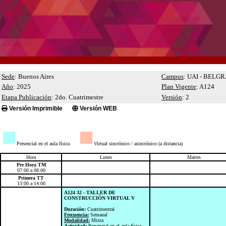
Sede
: Buenos Aires
Campus
: UAI - BELG
Año
: 2025
Plan Vigente
: A124
Etapa Publicación
: 2do. Cuatrimestre
Versión
: 2
Versión Imprimible
Versión WEB
■
■
Presencial en el aula física
Virtual sincrónico / asincrónico (a distancia)
Hora
Lunes
Martes
Pre Hora TM
07:00 a 08:00
Primera TT
13:00 a 14:00
A124 32 - TALLER DE
CONSTRUCCIÓN VIRTUAL V
Duración:
Cuatrimestral
Frecuencia:
Semanal
Modalidad:
Mixta
Actividad:
Presencial en el aula física