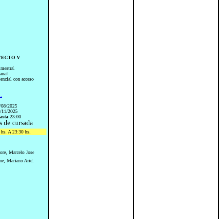
OYECTO V
imestral
anal
sencial con acceso
..
/08/2025
/11/2025
asta
23:00
s de cursada
hs. A 23:30 hs.
ore, Marcelo Jose
ne, Mariano Ariel