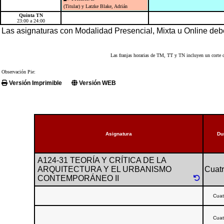
(Titular) y Latzke Blake, Adrián
Quinta TN
23:00 a 24:00
Las asignaturas con Modalidad Presencial, Mixta u Online de
Las franjas horarias de TM, TT y TN incluyen un corte d
Observación Pie:
Versión Imprimible
Versión WEB
Asignatura
Du
A124-31 TEORÍA Y CRÍTICA DE LA
ARQUITECTURA Y EL URBANISMO
Cuatr
CONTEMPORÁNEO II
Cuat
Cuat