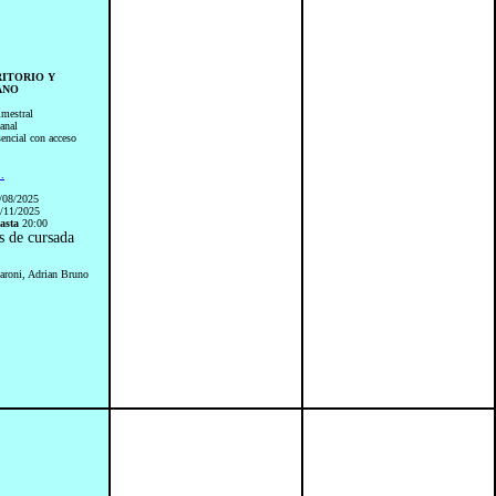
RRITORIO Y
ANO
imestral
anal
sencial con acceso
..
/08/2025
/11/2025
asta
20:00
s de cursada
aroni, Adrian Bruno