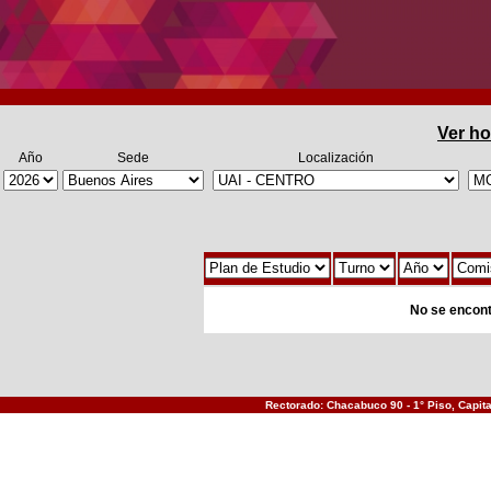
Ver ho
Año
Sede
Localización
No se encon
Rectorado: Chacabuco 90 - 1° Piso, Capital