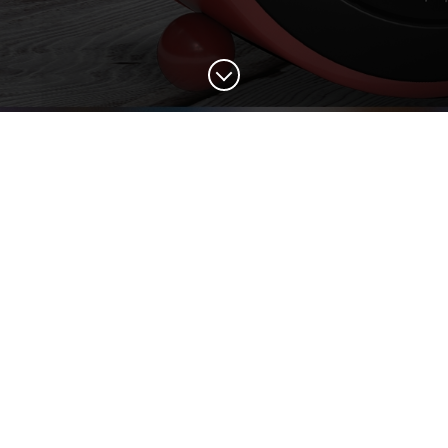
Bonificación en Matrícula desde el 50% hasta el
70%
Y descuentos en cuotas por inscripción temprana para
nuevos Ingresantes.