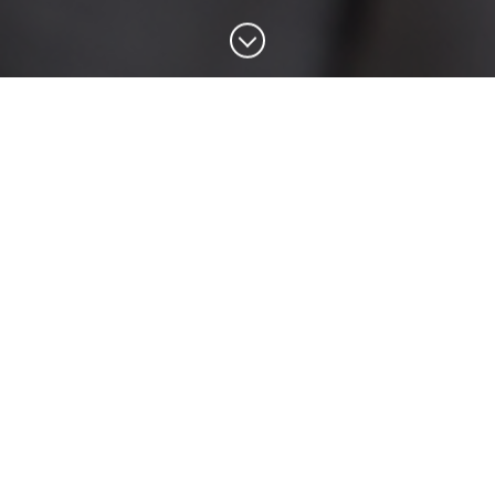
Conocé las Bonificaciones por Inscripción
Temprana
Para nuevos ingresantes.