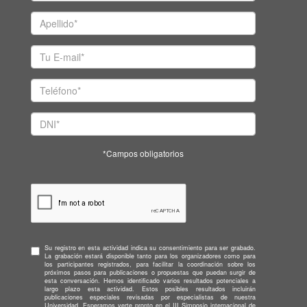
*Campos obligatorios
Su registro en esta actividad indica su consentimiento para ser grabado.
La grabación estará disponible tanto para los organizadores como para
los participantes registrados, para facilitar la coordinación sobre los
próximos pasos para publicaciones o propuestas que puedan surgir de
esta conversación. Hemos identificado varios resultados potenciales a
largo plazo esta actividad. Estos posibles resultados incluirán
publicaciones especiales revisadas por especialistas de nuestra
Universidad. Esperamos verte pronto en el III Simposio internacional de