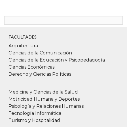
Si presentas alguna pérdida o disminución de
la audición, te invitamos a descargar
TESCUCHO (IOS) o Voice Aloud Reader
(Android), aplicaciones que realizan una
rápida conversión de la señal sonora del
FACULTADES
habla en texto fácilmente legible a una
Arquitectura
distancia de 2 metros, facilitando la
Ciencias de la Comunicación
comunicación en sociedad de forma integral
Ciencias de la Educación y Psicopedagogía
y diversa.
Ciencias Económicas
Derecho y Ciencias Políticas
Medicina y Ciencias de la Salud
Motricidad Humana y Deportes
Psicología y Relaciones Humanas
Tecnología Informática
Turismo y Hospitalidad