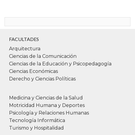
Contacto:
uai.extension@uai.edu.ar
Escribinos por
WhatsApp
:
+54 9 11 5594-9903
FACULTADES
Arquitectura
Ciencias de la Comunicación
Si presentas alguna pérdida o disminución de
Ciencias de la Educación y Psicopedagogía
la audición, te invitamos a descargar
Ciencias Económicas
TESCUCHO (IOS) o Voice Aloud Reader
Derecho y Ciencias Políticas
(Android), aplicaciones que realizan una
rápida conversión de la señal sonora del
Medicina y Ciencias de la Salud
habla en texto fácilmente legible a una
Motricidad Humana y Deportes
distancia de 2 metros, facilitando la
Psicología y Relaciones Humanas
comunicación en sociedad de forma integral
Tecnología Informática
y diversa.
Turismo y Hospitalidad