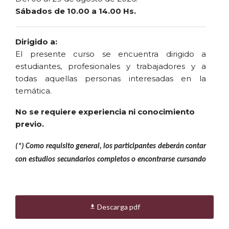
Sábados de 10.00 a 14.00 Hs.
Dirigido a:
El presente curso se encuentra dirigido a
estudiantes, profesionales y trabajadores y a
todas aquellas personas interesadas en la
temática.
No se requiere experiencia ni conocimiento
previo.
(*) Como requisito general, los participantes deberán contar
con estudios secundarios completos o encontrarse cursando
los últimos años del nivel medio, garantizando así que
dispongan de la formación básica necesaria para sostener
procesos de aprendizaje en el marco de la educación
Descarga pdf

continua universitaria, que requieren autonomía, reflexión
crítica y aplicación práctica de los contenidos.