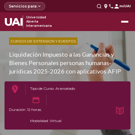
Servicios para:
miUAI
UAI
Universidad
Abierta
Interamericana
CURSOS DE EXTENSION Y EVENTOS
Liquidación Impuesto a las Ganancias y
Bienes Personales personas humanas-
jurídicas 2025-2026 con aplicativos AFIP
Tipo de Curso: Arancelado
Duración: 12 horas.
Modalidad: Virtual