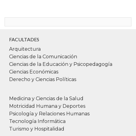
procesos de aprendizaje en el marco de la educación
continua universitaria, que requieren autonomía, reflexión
crítica y aplicación práctica de los contenidos.
Contacto:
uai.extension@uai.edu.ar
FACULTADES
Escribinos por
WhatsApp
:
Arquitectura
+54 9 11 5594-9903
Ciencias de la Comunicación
Ciencias de la Educación y Psicopedagogía
Ciencias Económicas
Derecho y Ciencias Políticas
Si presentas alguna pérdida o disminución de
la audición, te invitamos a descargar
TESCUCHO (IOS) o Voice Aloud Reader
Medicina y Ciencias de la Salud
(Android), aplicaciones que realizan una
Motricidad Humana y Deportes
rápida conversión de la señal sonora del
Psicología y Relaciones Humanas
habla en texto fácilmente legible a una
Tecnología Informática
distancia de 2 metros, facilitando la
Turismo y Hospitalidad
comunicación en sociedad de forma integral