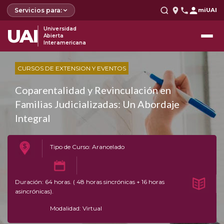
Servicios para:
miUAI
UAI
Universidad
Abierta
Interamericana
CURSOS DE EXTENSION Y EVENTOS
Coparentalidad y Revinculación en
Familias Judicializadas: Un Abordaje
Integral
Tipo de Curso: Arancelado
Duración: 64 horas. ( 48 horas sincrónicas + 16 horas
asincrónicas).
Modalidad: Virtual