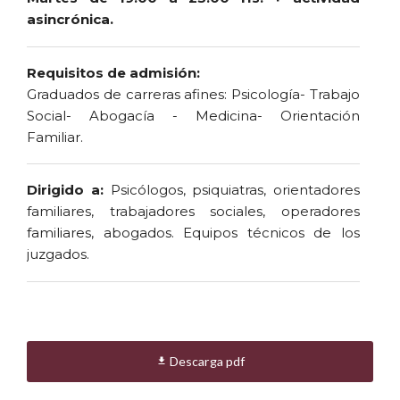
asincrónica.
Requisitos de admisión:
Graduados de carreras afines: Psicología- Trabajo
Social- Abogacía - Medicina- Orientación
Familiar.
Dirigido a:
Psicólogos, psiquiatras, orientadores
familiares, trabajadores sociales, operadores
familiares, abogados. Equipos técnicos de los
juzgados.
(*) Como requisito general, los participantes deberán contar
con estudios secundarios completos o encontrarse cursando
los últimos años del nivel medio, garantizando así que
Descarga pdf

dispongan de la formación básica necesaria para sostener