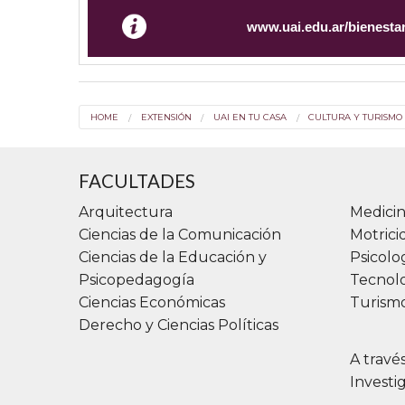
www.uai.edu.ar/bienesta
HOME
EXTENSIÓN
UAI EN TU CASA
CULTURA Y TURISMO
FACULTADES
Arquitectura
Medicin
Ciencias de la Comunicación
Motric
Ciencias de la Educación y
Psicolo
Psicopedagogía
Tecnolo
Ciencias Económicas
Turismo
Derecho y Ciencias Políticas
A travé
Investi