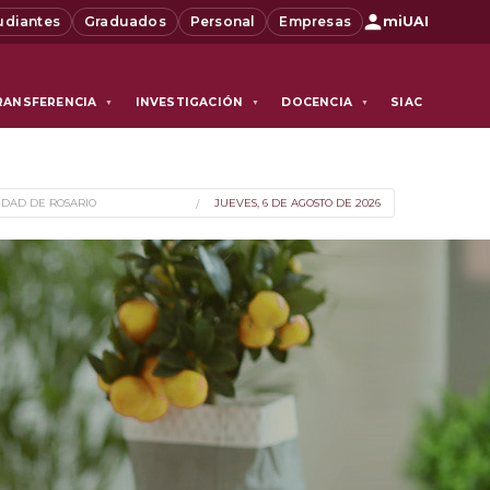
udiantes
Graduados
Personal
Empresas
miUAI
RANSFERENCIA
INVESTIGACIÓN
DOCENCIA
SIAC
▼
▼
▼
IDAD DE ROSARIO
JUEVES, 6 DE AGOSTO DE 2026