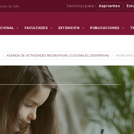
Servicios para :
Aspirantes
Est
á en la UAI
UCIONAL
FACULTADES
EXTENSIÓN
PUBLICACIONES
T
▼
▼
▼
▼
AGENDA DE ACTIVIDADES RECREATIVAS, CULTURALES, DEPORTIVAS
MUNICIPAL