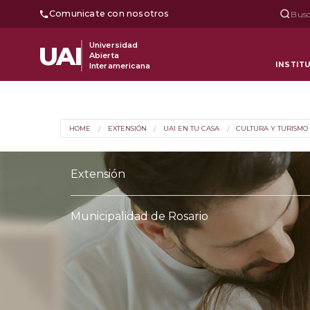
Comunicate con nosotros
Busc
Universidad
UAI
Abierta
INSTIT
Interamericana
HOME
EXTENSIÓN
UAI EN TU CASA
CULTURA Y TURISMO
Extensión
Municipalidad de Rosario