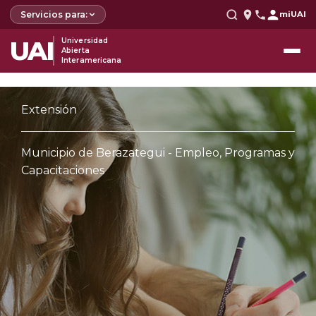
Servicios para:
miUAI
UAI
Universidad
Abierta
Interamericana
Extensión
Municipio de Berazategui - Empleo, Programas y
Capacitaciones