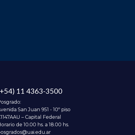
(+54) 11 4363-3500
osgrado:
venida San Juan 951 - 10º piso
1147AAU – Capital Federal
orario de 10.00 hs. a 18.00 hs.
osgrados@uai.edu.ar