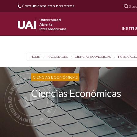
Comunicate con nosotros
Busc
Universidad
UAI
Abierta
INSTIT
Interamericana
HOME
FACULTADES
CIENCIAS ECONÓMICAS
PUBLICACI
CIENCIAS ECONÓMICAS
Ciencias Económicas