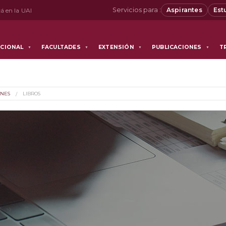
Servicios para :
Aspirantes
Est
á en la UAI
UCIONAL
FACULTADES
EXTENSIÓN
PUBLICACIONES
T
▼
▼
▼
▼
ONES
LIBROS