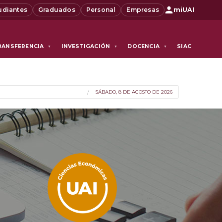
udiantes
Graduados
Personal
Empresas
miUAI
RANSFERENCIA
INVESTIGACIÓN
DOCENCIA
SIAC
▼
▼
▼
SÁBADO, 8 DE AGOSTO DE 2026