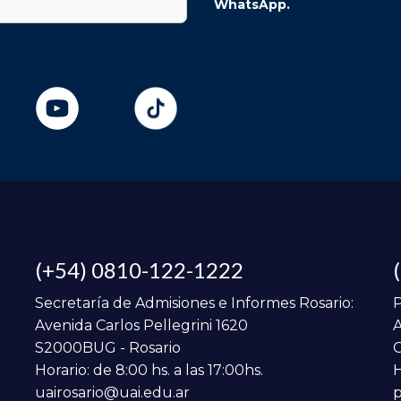
WhatsApp.
(+54) 0810-122-1222
Secretaría de Admisiones e Informes Rosario:
P
Avenida Carlos Pellegrini 1620
A
S2000BUG - Rosario
C
Horario: de 8:00 hs. a las 17:00hs.
H
uairosario@uai.edu.ar
p