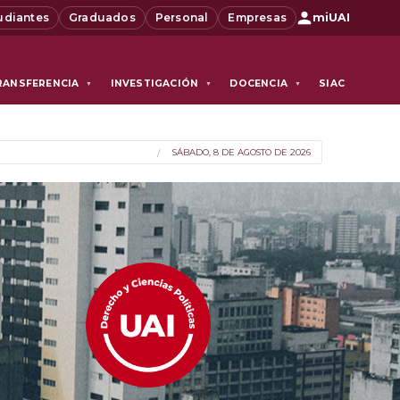
udiantes
Graduados
Personal
Empresas
miUAI
RANSFERENCIA
INVESTIGACIÓN
DOCENCIA
SIAC
▼
▼
▼
SÁBADO, 8 DE AGOSTO DE 2026