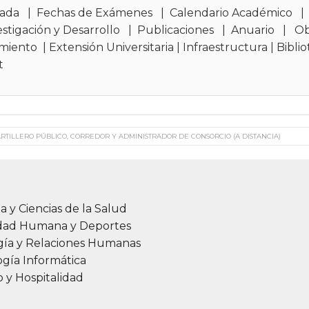
sada
|
Fechas de Exámenes
|
Calendario Académico
estigación y Desarrollo
|
Publicaciones
|
Anuario
|
Ob
imiento
|
Extensión Universitaria
|
Infraestructura
|
Biblio
t
RTILLERO PÚBLICO, CORREDOR Y ADMINISTRADOR DE CONSORCIO (A DISTANCIA)
a y Ciencias de la Salud
idad Humana y Deportes
gía y Relaciones Humanas
gía Informática
 y Hospitalidad