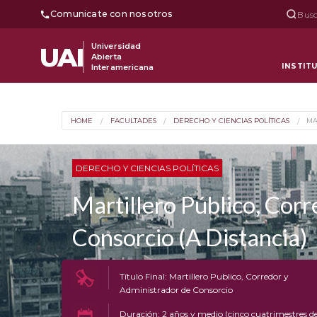
Comunicate con nosotros
Busc
Universidad
UAI
Abierta
INSTIT
Interamericana
HOME
FACULTADES
DERECHO Y CIENCIAS POLÍTICAS
MA
DERECHO Y CIENCIAS POLÍTICAS
Martillero Público, Cor
Consorcio (A Distancia)
Título Final: Martillero Publico, Corredor y
Administrador de Consorcio
Duración: 2 años y medio (cinco cuatrimestres d