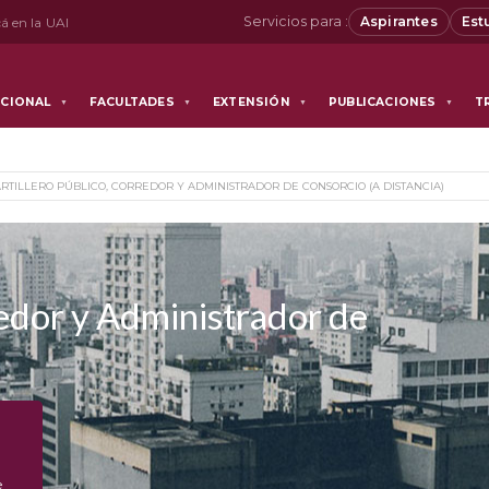
Servicios para :
Aspirantes
Est
á en la UAI
UCIONAL
FACULTADES
EXTENSIÓN
PUBLICACIONES
T
▼
▼
▼
▼
RTILLERO PÚBLICO, CORREDOR Y ADMINISTRADOR DE CONSORCIO (A DISTANCIA)
redor y Administrador de
e