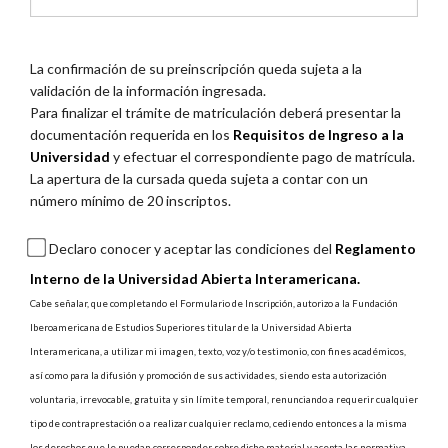
La confirmación de su preinscripción queda sujeta a la
validación de la información ingresada.
Para finalizar el trámite de matriculación deberá presentar la
documentación requerida en los
Requisitos de Ingreso a la
Universidad
y efectuar el correspondiente pago de matrícula.
La apertura de la cursada queda sujeta a contar con un
número mínimo de 20 inscriptos.
Declaro conocer y aceptar las condiciones del
Reglamento
Interno de la Universidad Abierta Interamericana.
Cabe señalar, que completando el Formulario de Inscripción, autorizo a la Fundación
Iberoamericana de Estudios Superiores titular de la Universidad Abierta
Interamericana, a utilizar mi imagen, texto, voz y/o testimonio, con fines académicos,
así como para la difusión y promoción de sus actividades, siendo esta autorización
voluntaria, irrevocable, gratuita y sin límite temporal, renunciando a requerir cualquier
tipo de contraprestación o a realizar cualquier reclamo, cediendo entonces a la misma
los derechos que le puedan corresponder sobre dicho material y acepta las normativa