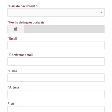
* País de nacimiento
* Fecha de ingreso al país
* Email
* Confirmar email
* Calle
* Altura
Piso