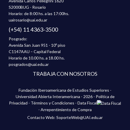
Avenida Carlos Pellegrini 1620
S2000BUG - Rosario
Horario: de 8:00 hs. a las 17:00hs.
uairosario@uai.edu.ar
(+54) 11 4363-3500
Posgrado:
Avenida San Juan 951 - 10º piso
C1147AAU – Capital Federal
Horario de 10.00 hs. a 18.00 hs.
posgrados@uai.edu.ar
TRABAJA CON NOSOTROS
Fundación Iberoamericana de Estudios Superiores -
Universidad Abierta Interamericana - 2026 -
Política de
Privacidad
-
Términos y Condiciones
-
Data Fiscal
-
Arrepentimiento de Compra
Contacto Web: SoporteWeb@UAI.edu.ar