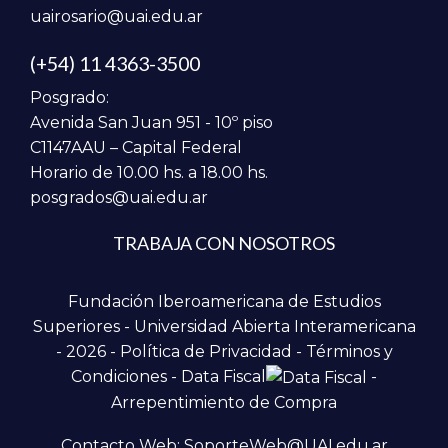
uairosario@uai.edu.ar
(+54) 11 4363-3500
Posgrado:
Avenida San Juan 951 - 10º piso
C1147AAU – Capital Federal
Horario de 10.00 hs. a 18.00 hs.
posgrados@uai.edu.ar
TRABAJA CON NOSOTROS
Fundación Iberoamericana de Estudios
Superiores - Universidad Abierta Interamericana
- 2026 -
Política de Privacidad
-
Términos y
Condiciones
-
Data Fiscal
-
Arrepentimiento de Compra
Contacto Web: SoporteWeb@UAI.edu.ar