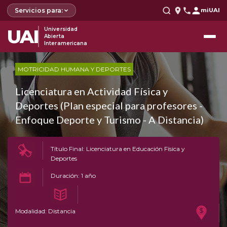
Servicios para:
miUAI
UAI
Universidad
Abierta
Interamericana
MOTRICIDAD HUMANA Y DEPORTES
Licenciatura en Actividad Física y
Deportes (Plan especial para profesores -
Enfoque Deporte y Turismo - A Distancia)
Título Final: Licenciatura en Educación Física y
Deportes
Duración: 1 año
Modalidad: Distancia