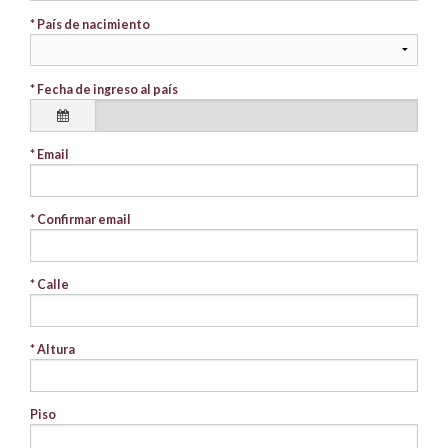
* País de nacimiento
* Fecha de ingreso al país
* Email
* Confirmar email
* Calle
* Altura
Piso