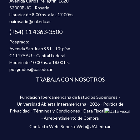
Avenida Carlos Pellegrini 1620
S2000BUG - Rosario
Horario: de 8:00 hs. a las 17:00hs.
uairosario@uai.edu.ar
(+54) 11 4363-3500
Posgrado:
Avenida San Juan 951 - 10º piso
C1147AAU – Capital Federal
Horario de 10.00 hs. a 18.00 hs.
posgrados@uai.edu.ar
TRABAJA CON NOSOTROS
Fundación Iberoamericana de Estudios Superiores -
Universidad Abierta Interamericana - 2026 -
Política de
Privacidad
-
Términos y Condiciones
-
Data Fiscal
-
Arrepentimiento de Compra
Contacto Web: SoporteWeb@UAI.edu.ar