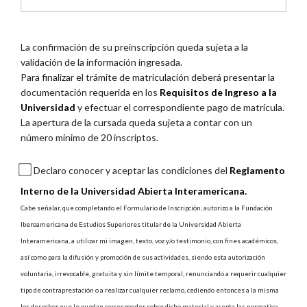
La confirmación de su preinscripción queda sujeta a la
validación de la información ingresada.
Para finalizar el trámite de matriculación deberá presentar la
documentación requerida en los
Requisitos de Ingreso a la
Universidad
y efectuar el correspondiente pago de matrícula.
La apertura de la cursada queda sujeta a contar con un
número mínimo de 20 inscriptos.
Declaro conocer y aceptar las condiciones del
Reglamento
Interno de la Universidad Abierta Interamericana.
Cabe señalar, que completando el Formulario de Inscripción, autorizo a la Fundación
Iberoamericana de Estudios Superiores titular de la Universidad Abierta
Interamericana, a utilizar mi imagen, texto, voz y/o testimonio, con fines académicos,
así como para la difusión y promoción de sus actividades, siendo esta autorización
voluntaria, irrevocable, gratuita y sin límite temporal, renunciando a requerir cualquier
tipo de contraprestación o a realizar cualquier reclamo, cediendo entonces a la misma
los derechos que le puedan corresponder sobre dicho material y acepta las normativa