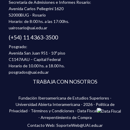
Secretaría de Admisiones e Informes Rosario:
Avenida Carlos Pellegrini 1620
S2000BUG - Rosario
Horario: de 8:00 hs. a las 17:00hs.
uairosario@uai.edu.ar
(+54) 11 4363-3500
Posgrado:
Avenida San Juan 951 - 10º piso
C1147AAU – Capital Federal
Horario de 10.00 hs. a 18.00 hs.
posgrados@uai.edu.ar
TRABAJA CON NOSOTROS
Fundación Iberoamericana de Estudios Superiores -
Universidad Abierta Interamericana - 2026 -
Política de
Privacidad
-
Términos y Condiciones
-
Data Fiscal
-
Arrepentimiento de Compra
Contacto Web: SoporteWeb@UAI.edu.ar