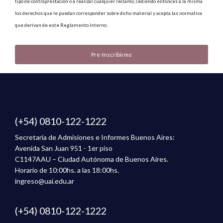
tipo de contraprestación o a realizar cualquier reclamo, cediendo entonces a la misma
los derechos que le puedan corresponder sobre dicho material y acepta las normativa
que derivan de este Reglamento Interno.
(+54) 0810-122-1222
Secretaría de Admisiones e Informes Buenos Aires:
Avenida San Juan 951 - 1er piso
C1147AAU – Ciudad Autónoma de Buenos Aires.
Horario de 10:00hs. a las 18:00hs.
ingreso@uai.edu.ar
(+54) 0810-122-1222