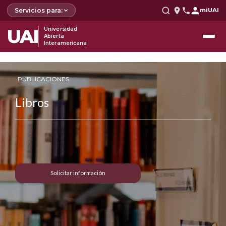
Servicios para:
miUAI
UAI
Universidad
Abierta
Interamericana
PUBLICACIONES
Libros
Solicitar información