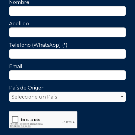
Nombre
Bioquímicos, Odontólogos, Kinesiólogos.
Apellido
Contacto:
uai.extensionrosario@uai.edu.ar
Teléfono (WhatsApp) (*)
Envianos un WhatsApp a +54 9 11 21823616
Email
País de Origen