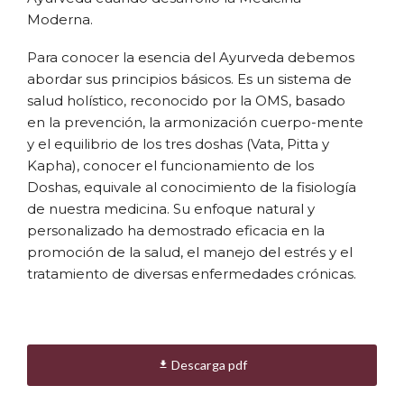
Moderna.
Para conocer la esencia del Ayurveda debemos
abordar sus principios básicos. Es un sistema de
salud holístico, reconocido por la OMS, basado
en la prevención, la armonización cuerpo-mente
y el equilibrio de los tres doshas (Vata, Pitta y
Kapha), conocer el funcionamiento de los
Doshas, equivale al conocimiento de la fisiología
de nuestra medicina. Su enfoque natural y
personalizado ha demostrado eficacia en la
promoción de la salud, el manejo del estrés y el
tratamiento de diversas enfermedades crónicas.
La propuesta para el cuidado de la salud tiene
en cuenta, donde la persona vive, el clima, sus
actividades, conductas y su tendencia
Descarga pdf

constitucional. Si referenciamos a Hipócrates,
observamos que coincide Ayurveda con su