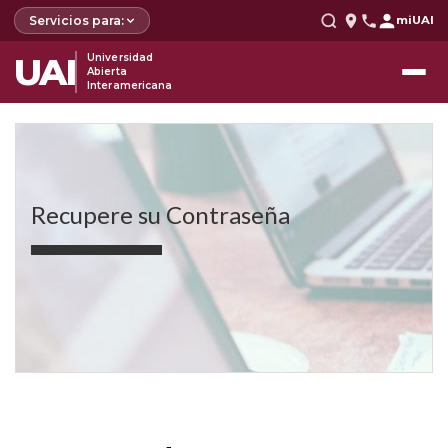
Servicios para:
miUAI
UAI
Universidad
Abierta
Interamericana
Recupere su Contraseña