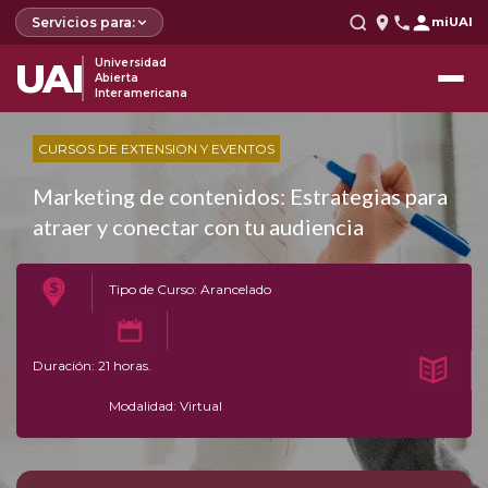
Servicios para:
miUAI
UAI
Universidad
Abierta
Interamericana
CURSOS DE EXTENSION Y EVENTOS
Marketing de contenidos: Estrategias para
atraer y conectar con tu audiencia
Tipo de Curso: Arancelado
Duración: 21 horas.
Modalidad: Virtual