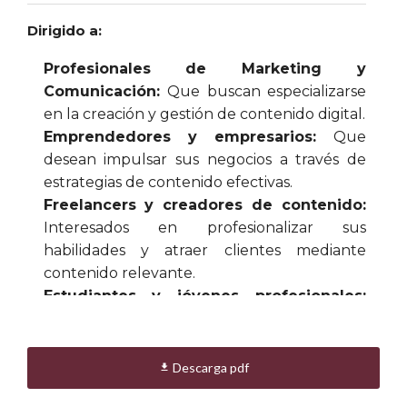
Dirigido a:
Profesionales de Marketing y
Comunicación:
Que buscan especializarse
en la creación y gestión de contenido digital.
Emprendedores y empresarios:
Que
desean impulsar sus negocios a través de
estrategias de contenido efectivas.
Freelancers y creadores de contenido:
Interesados en profesionalizar sus
habilidades y atraer clientes mediante
contenido relevante.
Estudiantes y jóvenes profesionales:
Que deseen ingresar al mundo del
marketing digital con una base sólida en
marketing de contenidos.
Descarga pdf

(*) Como requisito general, los participantes deberán contar