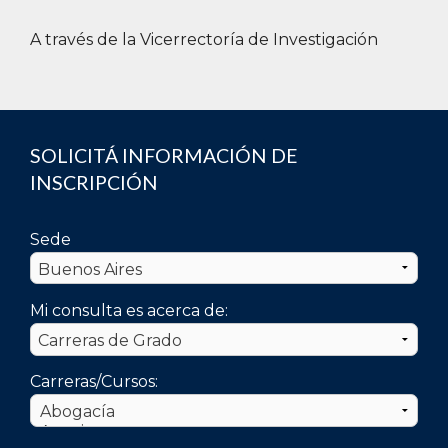
habla en texto fácilmente legible a una
A través de la Vicerrectoría de Investigación
distancia de 2 metros, facilitando la
comunicación en sociedad de forma integral
y diversa.
SOLICITÁ INFORMACIÓN DE
INSCRIPCIÓN
Sede
Mi consulta es acerca de:
Carreras/Cursos: