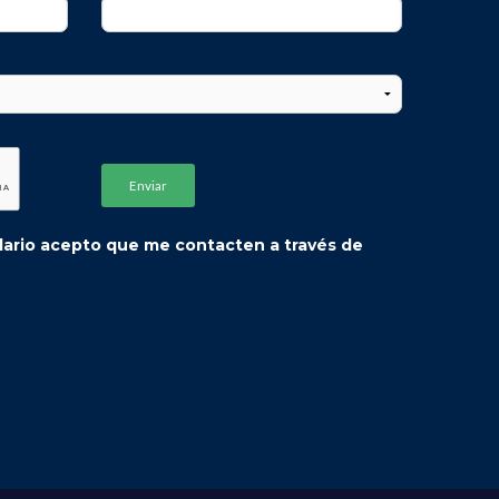
7tLeQfeum0LHEjcS3f/view
B8NGm3ITJeD5Wriu/view
ulario acepto que me contacten a través de