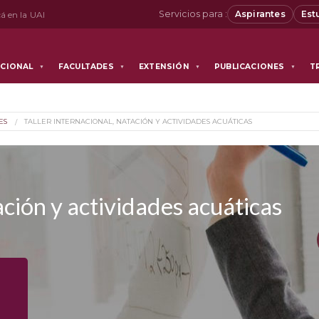
Servicios para :
Aspirantes
Est
á en la UAI
UCIONAL
FACULTADES
EXTENSIÓN
PUBLICACIONES
T
▼
▼
▼
▼
ES
TALLER INTERNACIONAL, NATACIÓN Y ACTIVIDADES ACUÁTICAS
ación y actividades acuáticas