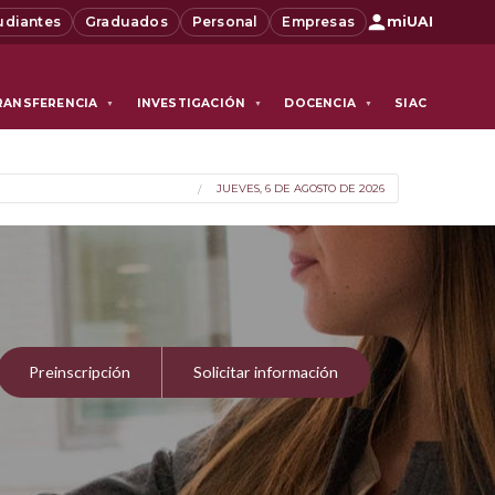
udiantes
Graduados
Personal
Empresas
miUAI
RANSFERENCIA
INVESTIGACIÓN
DOCENCIA
SIAC
▼
▼
▼
JUEVES, 6 DE AGOSTO DE 2026
Preinscripción
Solicitar información