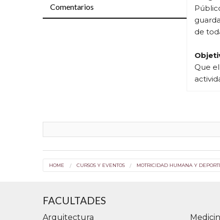
Comentarios
Públic
guarda
de toda
Objeti
Que el 
activi
especi
A carg
Coord
Mg. Ad
HOME
CURSOS Y EVENTOS
MOTRICIDAD HUMANA Y DEPORT
en Ges
Disert
FACULTADES
"Desem
Arquitectura
Medicin