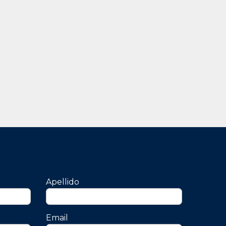
e invitamos a descargar TESCUCHO,
de Febrero (UNTREF), que realiza una
ente legible a una distancia de 2 metros,
iversa.
Apellido
Email