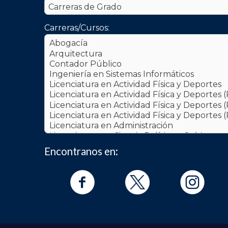
Carreras/Cursos:
Manual
And
iOS:
Encontranos en: