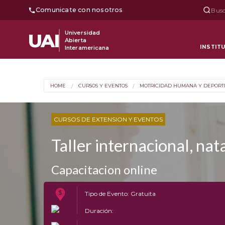
Comunicate con nosotros
Busc
Universidad
UAI
Abierta
INSTIT
Interamericana
HOME
CURSOS Y EVENTOS
MOTRICIDAD HUMANA Y DEPORT
CURSOS DE EXTENSION Y EVENTOS
Taller internacional, nat
Capacitacion online
Tipo de Evento: Gratuita
Duración: