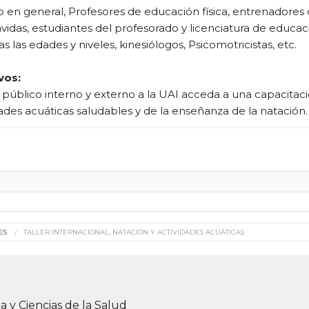
o en general, Profesores de educación física, entrenadores 
vidas, estudiantes del profesorado y licenciatura de educaci
s las edades y niveles, kinesiólogos, Psicomotricistas, etc.
vos:
público interno y externo a la UAI acceda a una capacitación
dades acuáticas saludables y de la enseñanza de la natación
alistas Internacionalmente reconocidos.
o de:
inador y moderador:
rian Petrini: Docente UAI, Profesor Universitario, Licenciad
ES
TALLER INTERNACIONAL, NATACIÓN Y ACTIVIDADES ACUÁTICAS
tión Educativa, Maestría en deporte.
ante:
Dr. Lenin Hernández Teuma.
Especialista de primer 
peño del médico deportivo como parte del grupo multidisc
a y Ciencias de la Salud