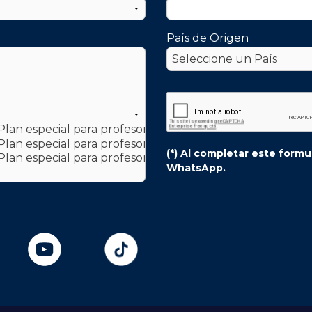
País de Origen
es de usuario:
roid:
https://drive.google.com/file/d/1iyugghYAZmQYnI
https://drive.google.com/file/d/1jCXWoS2QMzoHuWii
(*) Al completar este form
WhatsApp.