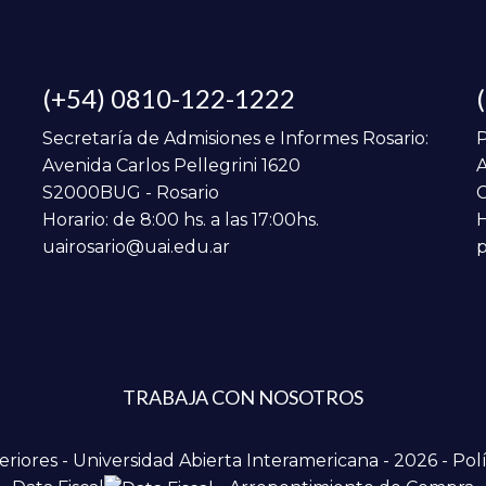
(+54) 0810-122-1222
Secretaría de Admisiones e Informes Rosario:
P
Avenida Carlos Pellegrini 1620
A
S2000BUG - Rosario
C
Horario: de 8:00 hs. a las 17:00hs.
H
uairosario@uai.edu.ar
p
TRABAJA CON NOSOTROS
iores - Universidad Abierta Interamericana - 2026 -
Polí