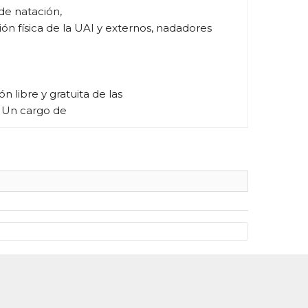
de natación,
ón física de la UAI y externos, nadadores
 libre y gratuita de las
. Un cargo de
o en Educación Física y Deporte, Licenciado
grado en Medicina del Deporte:
iplinario".