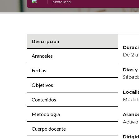
Modalidad:
Descripción
Duraci
De 2 a 
Aranceles
Días y
Fechas
Sábado 
Objetivos
Locali
Contenidos
Modali
Metodología
Arance
Activid
Cuerpo docente
Dirigid