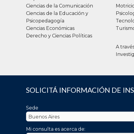
Ciencias de la Comunicación
Motric
Conta
Ciencias de la Educación y
Psicolo
uai.ex
Psicopedagogía
Tecnolo
Abrí e
Ciencias Económicas
Turismo
https:
Derecho y Ciencias Políticas
Nota:
A travé
Investi
Si pre
aplica
rápida
facili
SOLICITÁ INFORMACIÓN DE IN
Descar
Sede
And
id=a
Mi consulta es acerca de:
iOS: