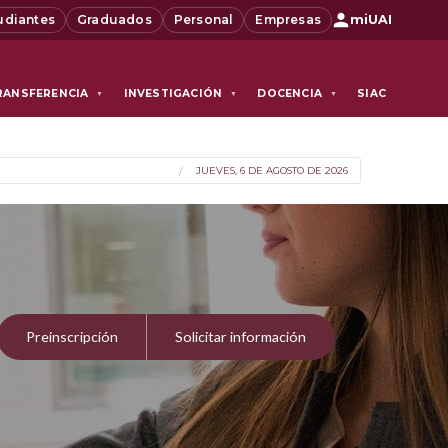
udiantes
Graduados
Personal
Empresas
miUAI
RANSFERENCIA
INVESTIGACIÓN
DOCENCIA
SIAC
▼
▼
▼
JUEVES, 6 DE AGOSTO DE 2026
Preinscripción
Solicitar información