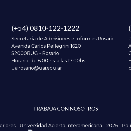
(+54) 0810-122-1222
Secretaría de Admisiones e Informes Rosario:
P
Avenida Carlos Pellegrini 1620
A
S2000BUG - Rosario
C
Horario: de 8:00 hs. a las 17:00hs.
H
uairosario@uai.edu.ar
p
TRABAJA CON NOSOTROS
iores - Universidad Abierta Interamericana - 2026 -
Polí