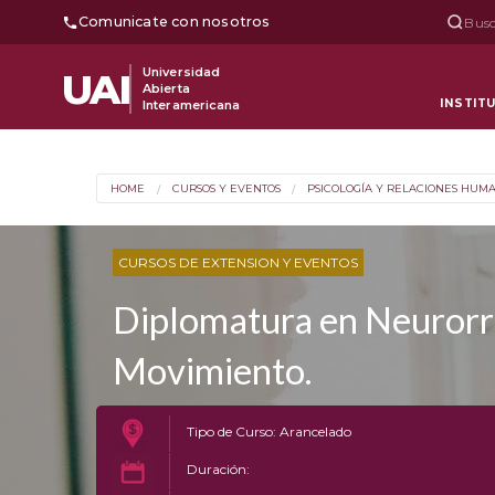
Comunicate con nosotros
Busc
Universidad
UAI
Abierta
INSTIT
Interamericana
HOME
CURSOS Y EVENTOS
PSICOLOGÍA Y RELACIONES HUM
CURSOS DE EXTENSION Y EVENTOS
Diplomatura en Neurorre
Movimiento.
Tipo de Curso: Arancelado
Duración: