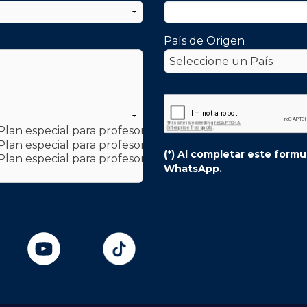
País de Origen
(*) Al completar este form
WhatsApp.