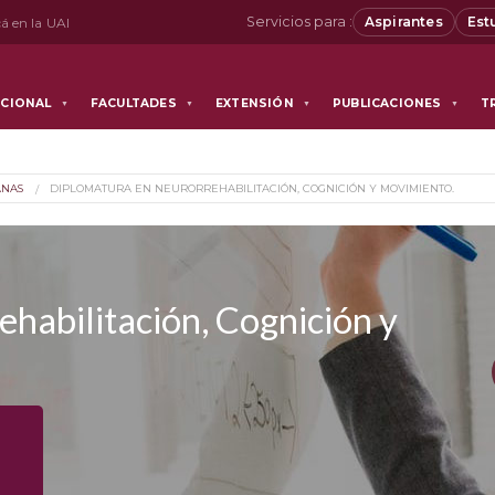
Servicios para :
Aspirantes
Est
á en la UAI
UCIONAL
FACULTADES
EXTENSIÓN
PUBLICACIONES
T
▼
▼
▼
▼
ANAS
DIPLOMATURA EN NEURORREHABILITACIÓN, COGNICIÓN Y MOVIMIENTO.
habilitación, Cognición y