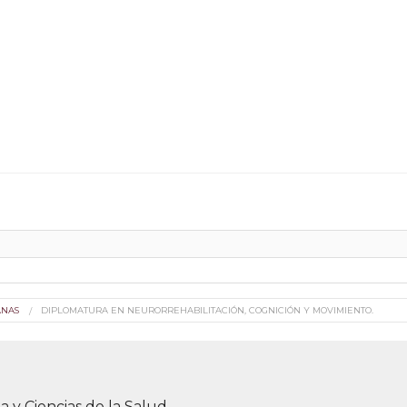
ANAS
DIPLOMATURA EN NEURORREHABILITACIÓN, COGNICIÓN Y MOVIMIENTO.
a y Ciencias de la Salud