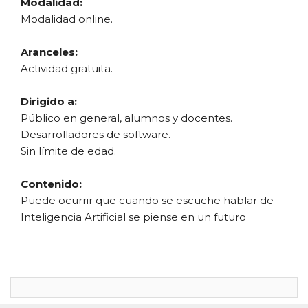
Modalidad:
Modalidad online.
Aranceles:
Actividad gratuita.
Dirigido a:
Público en general, alumnos y docentes.
Desarrolladores de software.
Sin límite de edad.
Contenido:
Puede ocurrir que cuando se escuche hablar de
Inteligencia Artificial se piense en un futuro
lejano en que las máquinas resuelvan nuestros
problemas actuales y posiblemente nos creen
otros. Sin embargo, estamos rodeados de IA: en
el reconocimiento de voz de Google, en los
nuevos traductores de Internet, en las ofertas de