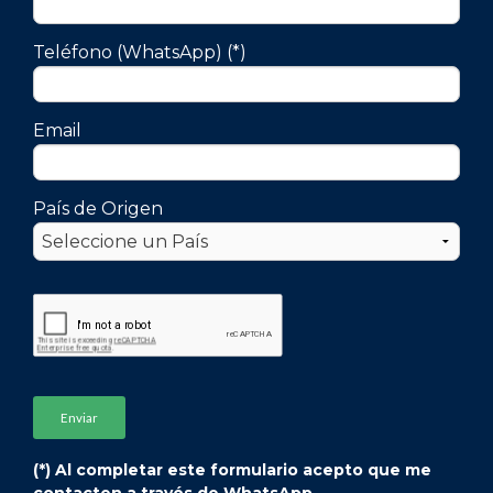
Quintanilla.
Teléfono (WhatsApp) (*)
Contacto:
uai.extension@uai.edu.ar
Abrí este enlace para
enviarnos un mensaje en WhatsApp:
Email
https://wa.me/5491126603030
País de Origen
(*) Al completar este formulario acepto que me
contacten a través de WhatsApp.