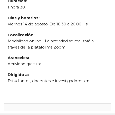
Duración:
1 hora 30.
Días y horarios:
Viernes 14 de agosto. De 18:30 a 20:00 Hs.
Localización:
Modalidad online - La actividad se realizará a
través de la plataforma Zoom.
Aranceles:
Actividad gratuita.
Dirigido a:
Estudiantes, docentes e investigadores en
Innovación Tecnológica Informática. Personas
que trabajan en temas de discapacidad,
ONG´s
,
empresas con programas de RSE.
Objetivo: