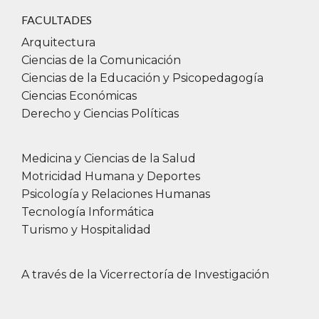
Promover los beneficios que aporta la
FACULTADES
innovación tecnológica informática a las
Arquitectura
personas con discapacidad.
Ciencias de la Comunicación
Dar a conocer proyectos que promuevan la
Ciencias de la Educación y Psicopedagogía
accesibilidad.
Ciencias Económicas
Concientizar para lograr una sociedad
Derecho y Ciencias Políticas
inclusiva.
Medicina y Ciencias de la Salud
Breve descripción de las actividades a
Motricidad Humana y Deportes
realizar:
Psicología y Relaciones Humanas
Tecnología Informática
Exposición de los disertantes.
Turismo y Hospitalidad
Espacio de preguntas y respuestas.
"El enlace para poder participar de la
A través de la Vicerrectoría de Investigación
actividad a la cual usted se está inscribiendo
lo que ocurrió 24 horas antes del inicio de la
misma".