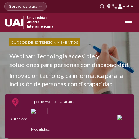
Servicios para:
miUAI
UAI
Universidad
Abierta
Interamericana
CURSOS DE EXTENSION Y EVENTOS
Webinar: Tecnología accesible y
soluciones para personas con discapacidad
Innovación tecnológica informática para la
inclusión de personas con discapacidad
Tipo de Evento: Gratuita
Duración:
Modalidad: