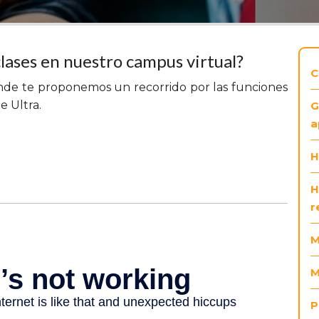
clases en nuestro campus virtual?
C
donde te proponemos un recorrido por las funciones
e Ultra.
G
a
H
H
r
M
M
P