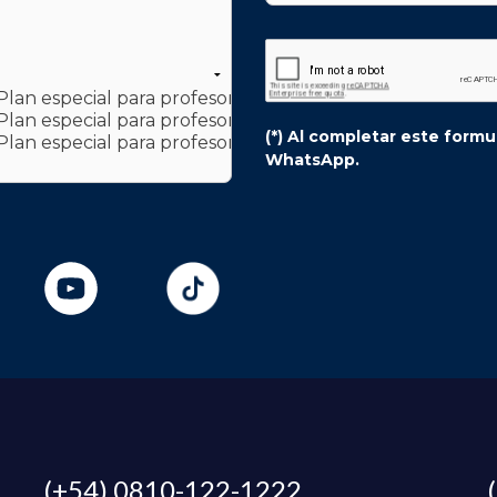
(*) Al completar este form
WhatsApp.
(+54) 0810-122-1222