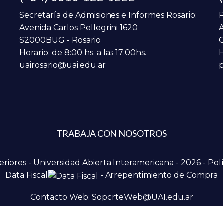
Secretaría de Admisiones e Informes Rosario:
P
Avenida Carlos Pellegrini 1620
A
S2000BUG - Rosario
C
Horario: de 8:00 hs. a las 17:00hs.
H
uairosario@uai.edu.ar
p
TRABAJA CON NOSOTROS
iores - Universidad Abierta Interamericana - 2026 -
Polí
Data Fiscal
-
Arrepentimiento de Compra
Contacto Web: SoporteWeb@UAI.edu.ar