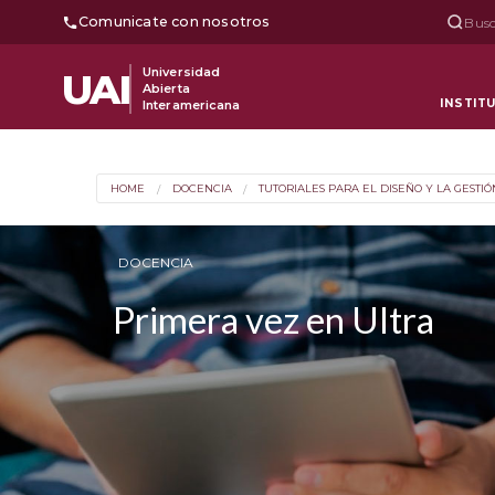
Comunicate con nosotros
Busc
Universidad
UAI
Abierta
INSTIT
Interamericana
HOME
DOCENCIA
TUTORIALES PARA EL DISEÑO Y LA GESTI
DOCENCIA
Primera vez en Ultra