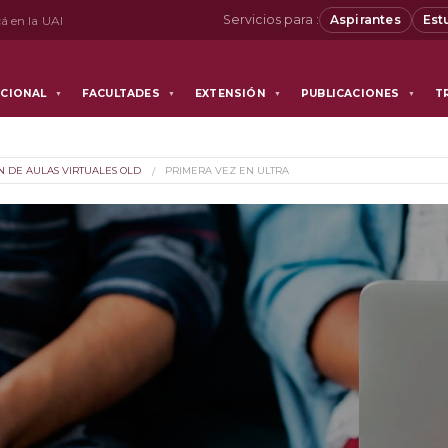
Servicios para :
Aspirantes
Est
á en la UAI
UCIONAL
FACULTADES
EXTENSIÓN
PUBLICACIONES
T
▼
▼
▼
▼
ÓN DE AULAS VIRTUALES OLD
PRIMERA VEZ EN ULTRA