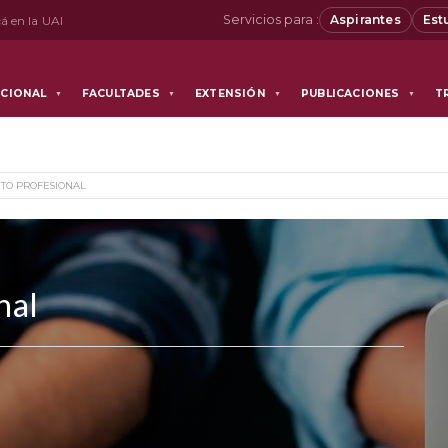
Servicios para :
Aspirantes
Est
á en la UAI
UCIONAL
FACULTADES
EXTENSIÓN
PUBLICACIONES
T
▼
▼
▼
▼
TO PROFESIONAL
nal