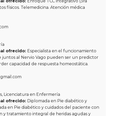
al ofrecido:
Enfoque TCC integrativo (3ra
tos físicos. Telemedicina. Atención médica
.com
ría
al ofrecido:
Especialista en el funcionamiento
 juntos al Nervio Vago pueden ser un predictor
erder capacidad de respuesta homeostática.
gmail.com
s, Licenciatura en Enfermería
al ofrecido:
Diplomada en Pie diabético y
da en Pie diabético y cuidados del paciente con
 y tratamiento integral de heridas agudas y