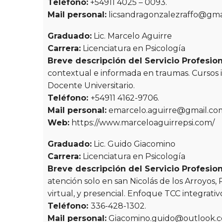
Teléfono:
+54911 4025 – 0093.
Mail personal:
licsandragonzalezraffo@gma
Graduado:
Lic. Marcelo Aguirre
Carrera:
Licenciatura en Psicología
Breve descripción del Servicio Profesion
contextual e informada en traumas. Cursos in
Docente Universitario.
Teléfono:
+54911 4162-9706.
Mail personal:
emarcelo.aguirre@gmail.co
Web:
https://www.marceloaguirrepsi.com/
Graduado:
Lic. Guido Giacomino
Carrera:
Licenciatura en Psicología
Breve descripción del Servicio Profesion
atención solo en san Nicolás de los Arroyos, P
virtual, y presencial. Enfoque TCC integrativ
Teléfono:
336-428-1302.
Mail personal:
Giacomino.guido@outlook.