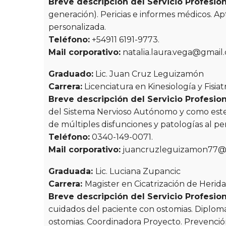
Breve descripción del Servicio Profesion
generación). Pericias e informes médicos. Ap
personalizada.
Teléfono:
+54911 6191-9773.
Mail corporativo:
natalia.laura.vega@gmail
Graduado:
Lic. Juan Cruz Leguizamón
Carrera:
Licenciatura en Kinesiología y Fisiat
Breve descripción del Servicio Profesion
del Sistema Nervioso Autónomo y como este
de múltiples disfunciones y patologías al p
Teléfono:
0340-149-0071.
Mail corporativo:
j
uancruzleguizamon77@
Graduada:
Lic. Luciana Zupancic
Carrera:
Magister en Cicatrización de Herida
Breve descripción del Servicio Profesion
cuidados del paciente con ostomias. Diploma
ostomias. Coordinadora Proyecto. Prevención