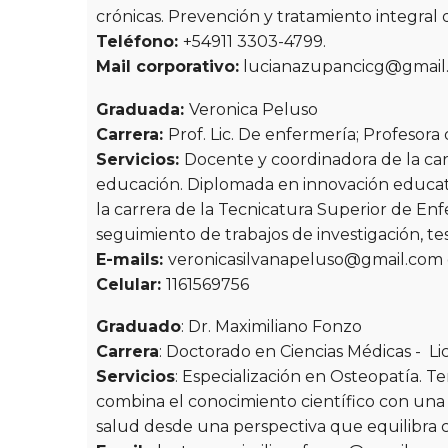
crónicas. Prevención y tratamiento integral 
Teléfono:
+54911 3303-4799.
Mail corporativo:
lucianazupancicg@gmail
Graduada:
Veronica Peluso
Carrera:
Prof. Lic. De enfermería; Profesor
Servicios:
Docente y coordinadora de la car
educación. Diplomada en innovación educativ
la carrera de la Tecnicatura Superior de En
seguimiento de trabajos de investigación, tes
E-mails:
veronicasilvanapeluso@gmail.com 
Celular:
1161569756
Graduado
: Dr. Maximiliano Fonzo
Carrera
: Doctorado en Ciencias Médicas - Lic
Servicios
: Especialización en Osteopatía. 
combina el conocimiento científico con una 
salud desde una perspectiva que equilibra