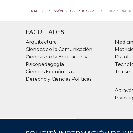
HOME
EXTENSIÓN
UAI EN TU CASA
CULTURA Y TURISMO
FACULTADES
Arquitectura
Medicin
Ciencias de la Comunicación
Motric
Ciencias de la Educación y
Psicolo
Psicopedagogía
Tecnolo
Ciencias Económicas
Turismo
Derecho y Ciencias Políticas
A travé
Investi