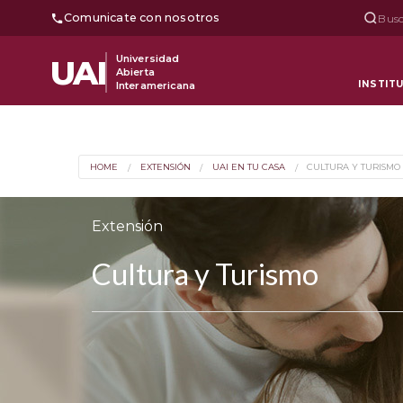
Comunicate con nosotros
Busc
Universidad
UAI
Abierta
INSTIT
Interamericana
HOME
EXTENSIÓN
UAI EN TU CASA
CULTURA Y TURISMO
Extensión
Cultura y Turismo