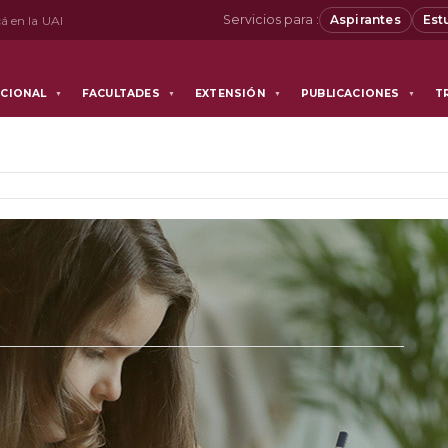
Servicios para :
Aspirantes
Est
á en la UAI
UCIONAL
FACULTADES
EXTENSIÓN
PUBLICACIONES
T
▼
▼
▼
▼