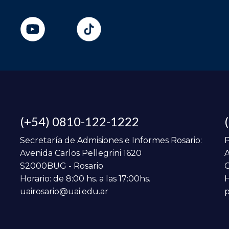
(+54) 0810-122-1222
Secretaría de Admisiones e Informes Rosario:
P
Avenida Carlos Pellegrini 1620
A
S2000BUG - Rosario
C
Horario: de 8:00 hs. a las 17:00hs.
H
uairosario@uai.edu.ar
p