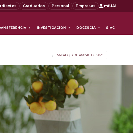
udiantes
Graduados
Personal
Empresas
miUAI
RANSFERENCIA
INVESTIGACIÓN
DOCENCIA
SIAC
▼
▼
▼
SÁBADO, 8 DE AGOSTO DE 2026