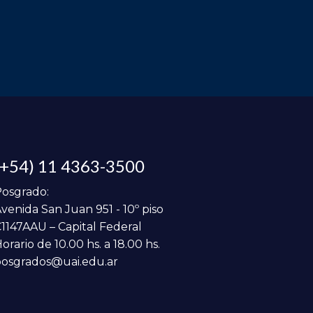
(+54) 11 4363-3500
osgrado:
venida San Juan 951 - 10º piso
1147AAU – Capital Federal
orario de 10.00 hs. a 18.00 hs.
osgrados@uai.edu.ar