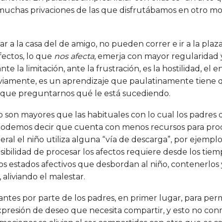
uchas privaciones de las que disfrutábamos en otro mome
r a la casa del de amigo, no pueden correr e ir a la plaza,
afectos, lo que
nos afecta
, emerja con mayor regularidad 
e la limitación, ante la frustración, es la hostilidad, el 
eviamente, es un aprendizaje que paulatinamente tiene q
s que preguntarnos qué le está sucediendo.
to son mayores que las habituales con lo cual los padres
 podemos decir que cuenta con menos recursos para proce
al el niño utiliza alguna “vía de descarga”, por ejemplo: llo
ibilidad de procesar los afectos requiere desde los tie
os estados afectivos que desbordan al niño, contenerlo
aliviando el malestar.
ntes por parte de los padres, en primer lugar, para perm
 expresión de deseo que necesita compartir, y esto no con