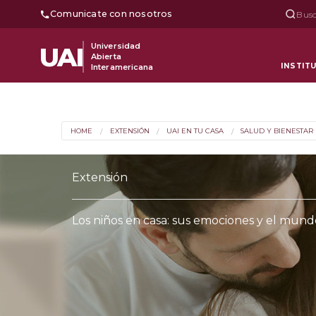
Comunicate con nosotros
Busc
Universidad
UAI
Abierta
INSTIT
Interamericana
HOME
EXTENSIÓN
UAI EN TU CASA
SALUD Y BIENESTAR
Extensión
Los niños en casa: sus emociones y el mundo