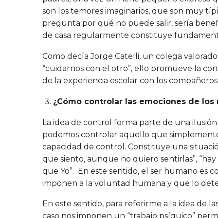
son los temores imaginarios, que son muy típi
pregunta por qué no puede salir, sería benef
de casa regularmente constituye fundame
Como decía Jorge Catelli, un colega valorado
“cuidarnos con el otro”, ello promueve la cons
de la experiencia escolar con los compañeros
¿Cómo controlar las emociones de los n
La idea de control forma parte de una ilusió
podemos controlar aquello que simplemente s
capacidad de control. Constituye una situació
que siento, aunque no quiero sentirlas”, “ha
que Yo”. En este sentido, el ser humano es c
imponen a la voluntad humana y que lo dete
En este sentido, para referirme a la idea de 
caso nos imponen un “trabajo psíquico” perman