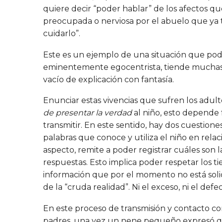
quiere decir “poder hablar” de los afectos que
preocupada o nerviosa por el abuelo que ya
cuidarlo”.
Este es un ejemplo de una situación que podrí
eminentemente egocentrista, tiende muchas ve
vacío de explicación con fantasía.
Enunciar estas vivencias que sufren los adulto
de presentar la verdad
al niño, esto depende
transmitir. En este sentido, hay dos cuestione
palabras que conoce y utiliza el niño en relac
aspecto, remite a poder registrar cuáles son 
respuestas. Esto implica poder respetar los 
información que por el momento no está solic
de la “cruda realidad”. Ni el exceso, ni el def
En este proceso de transmisión y contacto co
padres, una vez un nene pequeño expresó que