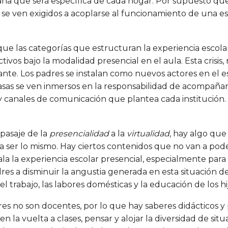
iana que será específica de cada hogar. Por supuesto que
os se ven exigidos a acoplarse al funcionamiento de una e
aque las categorías que estructuran la experiencia escola
ivos bajo la modalidad presencial en el aula. Esta crisis, 
rante. Los padres se instalan como nuevos actores en el 
sas se ven inmersos en la responsabilidad de acompañar 
 y canales de comunicación que plantea cada institución.
 pasaje de la
presencialidad
a la
virtualidad
, hay algo que
ser lo mismo. Hay ciertos contenidos que no van a pode
ala la experiencia escolar presencial, especialmente par
res a disminuir la angustia generada en esta situación 
l trabajo, las labores domésticas y la educación de los hij
dres no son docentes, por lo que hay saberes didáctico
n la vuelta a clases, pensar y alojar la diversidad de situ