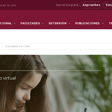
Servicios para :
Aspirantes
Est
á en la UAI
UCIONAL
FACULTADES
EXTENSIÓN
PUBLICACIONES
T
▼
▼
▼
▼
LOS NIÑOS EN CASA
 virtual