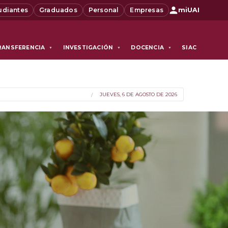
udiantes
Graduados
Personal
Empresas
miUAI
RANSFERENCIA
INVESTIGACIÓN
DOCENCIA
SIAC
▼
▼
▼
JUEVES, 6 DE AGOSTO DE 2026