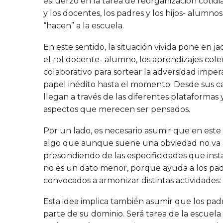
esfuerzo en la tarea de reorganización cotid
y los docentes, los padres y los hijos- alumn
“hacen” a la escuela.
En este sentido, la situación vivida pone en j
el rol docente- alumno, los aprendizajes colect
colaborativo para sortear la adversidad impe
papel inédito hasta el momento. Desde sus ca
llegan a través de las diferentes plataformas
aspectos que merecen ser pensados.
Por un lado, es necesario asumir que en este
algo que aunque suene una obviedad no va a 
prescindiendo de las especificidades que inst
no es un dato menor, porque ayuda a los pad
convocados a armonizar distintas actividades: e
Esta idea implica también asumir que los pa
parte de su dominio. Será tarea de la escuela e