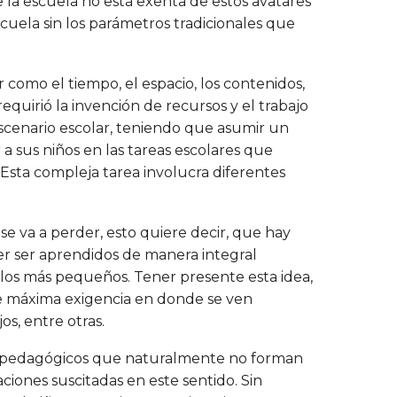
 la escuela no está exenta de estos avatares
scuela sin los parámetros tradicionales que
r como el tiempo, el espacio, los contenidos,
requirió la invención de recursos y el trabajo
escenario escolar, teniendo que asumir un
a sus niños en las tareas escolares que
 Esta compleja tarea involucra diferentes
 se va a perder, esto quiere decir, que hay
r ser aprendidos de manera integral
a los más pequeños. Tener presente esta idea,
de máxima exigencia en donde se ven
os, entre otras.
s y pedagógicos que naturalmente no forman
aciones suscitadas en este sentido. Sin