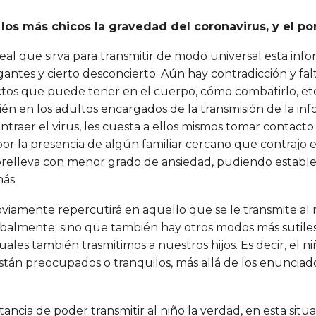
a los más chicos la gravedad del coronavirus, y el 
al que sirva para transmitir de modo universal esta info
antes y cierto desconcierto. Aún hay contradicción y fal
ectos que puede tener en el cuerpo, cómo combatirlo, etc
n en los adultos encargados de la transmisión de la inf
aer el virus, les cuesta a ellos mismos tomar contacto c
r la presencia de algún familiar cercano que contrajo el
obrelleva con menor grado de ansiedad, pudiendo establ
ás.
obviamente repercutirá en aquello que se le transmite al
balmente; sino que también hay otros modos más sutiles
cuales también trasmitimos a nuestros hijos. Es decir, el n
i están preocupados o tranquilos, más allá de los enuncia
portancia de poder transmitir al niño la verdad, en esta 