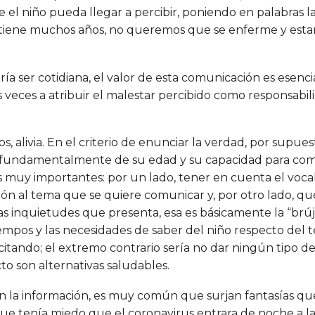
 el niño pueda llegar a percibir, poniendo en palabras la
 tiene muchos años, no queremos que se enferme y esta
a ser cotidiana, el valor de esta comunicación es esenci
ces a atribuir el malestar percibido como responsabilid
s, alivia. En el criterio de enunciar la verdad, por supu
 fundamentalmente de su edad y su capacidad para comp
s muy importantes: por un lado, tener en cuenta el vocabu
ión al tema que se quiere comunicar y, por otro lado, qué
las inquietudes que presenta, esa es básicamente la “brúj
tiempos y las necesidades de saber del niño respecto de
itando; el extremo contrario sería no dar ningún tipo d
ecto son alternativas saludables.
n la información, es muy común que surjan fantasías que 
 tenía miedo que el coronavirus entrara de noche a la 