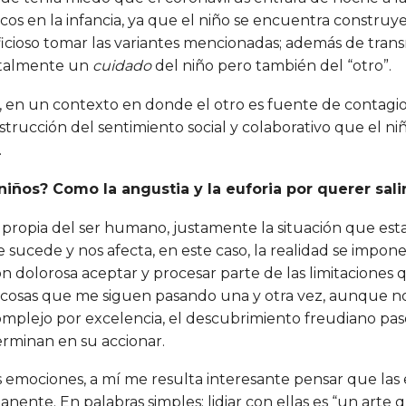
cos en la infancia, ya que el niño se encuentra construye
icioso tomar las variantes mencionadas; además de transm
ntalmente un
cuidado
del niño pero también del “otro”.
, en un contexto en donde el otro es fuente de contagio,
trucción del sentimiento social y colaborativo que el niñ
.
iños? Como la angustia y la euforia por querer sali
n propia del ser humano, justamente la situación que es
ucede y nos afecta, en este caso, la realidad se impon
n dolorosa aceptar y procesar parte de las limitaciones
y cosas que me siguen pasando una y otra vez, aunque n
omplejo por excelencia, el descubrimiento freudiano pa
rminan en su accionar.
las emociones, a mí me resulta interesante pensar que la
ente. En palabras simples: lidiar con ellas es “un arte q