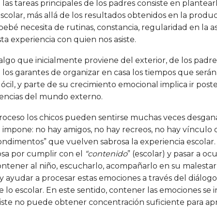
as tareas principales de los padres consiste en plantearl
escolar, más allá de los resultados obtenidos en la produ
bé necesita de rutinas, constancia, regularidad en la asis
a experiencia con quien nos asiste.
 algo que inicialmente proviene del exterior, de los padr
n los garantes de organizar en casa los tiempos que serán
ócil, y parte de su crecimiento emocional implica ir post
igencias del mundo externo.
roceso los chicos pueden sentirse muchas veces desganad
to impone: no hay amigos, no hay recreos, no hay vínculo
condimentos” que vuelven sabrosa la experiencia escolar. 
osa por cumplir con el
“contenido
” (escolar) y pasar a oc
ontener al niño, escucharlo, acompañarlo en su malestar
 ayudar a procesar estas emociones a través del diálogo, 
lo escolar. En este sentido, contener las emociones se i
triste no puede obtener concentración suficiente para a