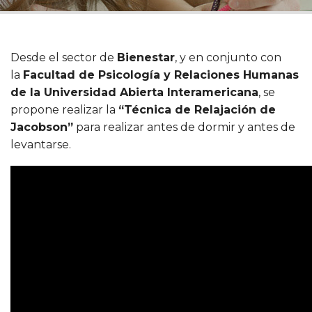
Desde el sector de
Bienestar
, y en conjunto con
la
Facultad de Psicología y Relaciones Humanas
de la Universidad Abierta Interamericana
, se
propone realizar la
“Técnica de Relajación de
Jacobson”
para realizar antes de dormir y antes de
levantarse.