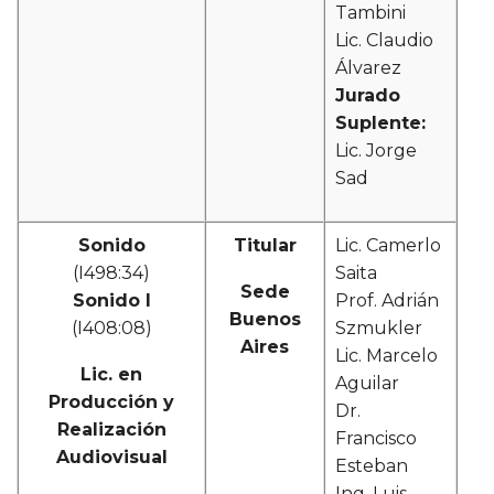
Tambini
Lic. Claudio
Álvarez
Jurado
Suplente:
Lic. Jorge
Sad
Sonido
Titular
Lic. Camerlo
(I498:34)
Saita
Sede
Sonido I
Prof. Adrián
Buenos
(I408:08)
Szmukler
Aires
Lic. Marcelo
Lic. en
Aguilar
Producción y
Dr.
Realización
Francisco
Audiovisual
Esteban
Ing. Luis