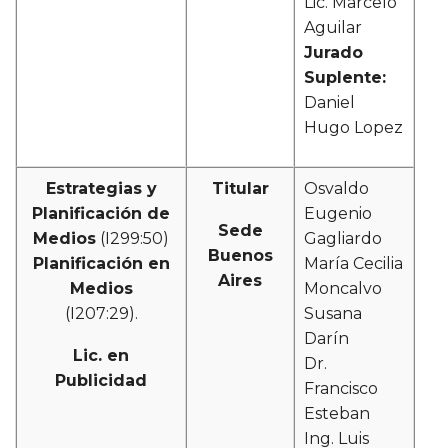
Lic. Marcelo
Aguilar
Jurado
Suplente:
Daniel
Hugo Lopez
Estrategias y
Titular
Osvaldo
Planificación de
Eugenio
Sede
Medios
(I299:50)
Gagliardo
Buenos
Planificación en
María Cecilia
Aires
Medios
Moncalvo
(I207:29).
Susana
Darín
Lic. en
Dr.
Publicidad
Francisco
Esteban
Ing. Luis