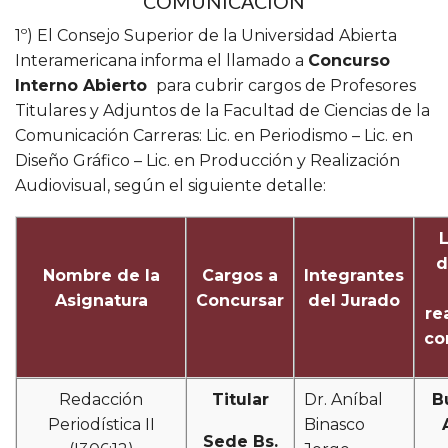
COMUNICACIÓN
1º) El Consejo Superior de la Universidad Abierta
Interamericana informa el llamado a
Concurso
Interno Abierto
para cubrir cargos de Profesores
Titulares y Adjuntos de la Facultad de Ciencias de la
Comunicación Carreras: Lic. en Periodismo – Lic. en
Diseño Gráfico – Lic. en Producción y Realización
Audiovisual, según el siguiente detalle:
d
Nombre de la
Cargos a
Integrantes
Asignatura
Concursar
del Jurado
re
co
Redacción
Titular
Dr. Aníbal
B
Periodística II
Binasco
Sede Bs.