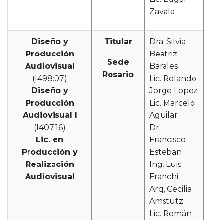
Zavala
Diseño y
Titular
Dra. Silvia
Producción
Beatriz
Sede
Audiovisual
Barales
Rosario
(I498:07)
Lic. Rolando
Diseño y
Jorge Lopez
Producción
Lic. Marcelo
Audiovisual I
Aguilar
(I407:16)
Dr.
Lic. en
Francisco
Producción y
Esteban
Realización
Ing. Luis
Audiovisual
Franchi
Arq, Cecilia
Amstutz
Lic. Román