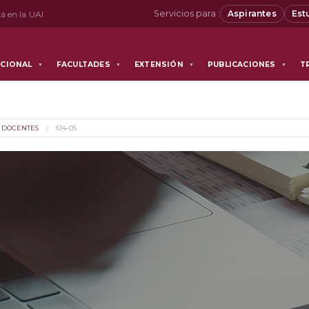
Servicios para :
Aspirantes
Est
á en la UAI
UCIONAL
FACULTADES
EXTENSIÓN
PUBLICACIONES
T
▼
▼
▼
▼
 DOCENTES
614-05