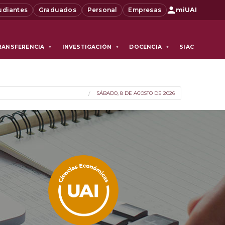
udiantes
Graduados
Personal
Empresas
miUAI
RANSFERENCIA
INVESTIGACIÓN
DOCENCIA
SIAC
▼
▼
▼
SÁBADO, 8 DE AGOSTO DE 2026