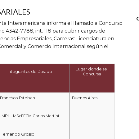
SARIALES
ierta Interamericana informa el llamado a Concurso
no 4342-7788, int. 118 para cubrir cargos de
ncias Empresariales, Carreras: Licenciatura en
 Comercial y Comercio Internacional según el
Lugar donde se
Integrantes del Jurado
Concursa
 Francisco Esteban
Buenos Aires
-MPH- MScFFCM Carlos Martini
. Fernando Grosso