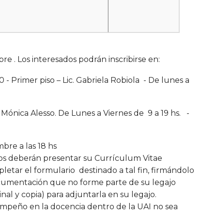
re . Los interesados podrán inscribirse en:
 Primer piso – Lic. Gabriela Robiola - De lunes a
a. Mónica Alesso. De Lunes a Viernes de 9 a 19 hs. -
mbre a las 18 hs
dos deberán presentar su Currículum Vitae
letar el formulario destinado a tal fin, firmándolo
documentación que no forme parte de su legajo
al y copia) para adjuntarla en su legajo.
empeño en la docencia dentro de la UAI no sea