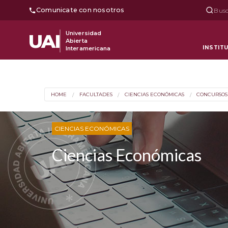
Comunicate con nosotros
Busc
Universidad
UAI
Abierta
INSTIT
Interamericana
HOME
FACULTADES
CIENCIAS ECONÓMICAS
CONCURSOS
CIENCIAS ECONÓMICAS
Ciencias Económicas