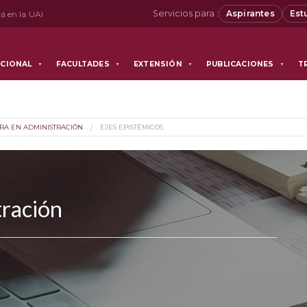
Servicios para :
Aspirantes
Est
á en la UAI
UCIONAL
FACULTADES
EXTENSIÓN
PUBLICACIONES
T
▼
▼
▼
▼
RA EN ADMINISTRACIÓN
EJES EPISTÉMICOS
tración