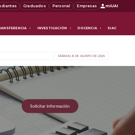
udiantes
Graduados
Personal
Empresas
miUAI
RANSFERENCIA
INVESTIGACIÓN
DOCENCIA
SIAC
▼
▼
▼
SÁBADO, 8 DE AGOSTO DE 2026
Solicitar información