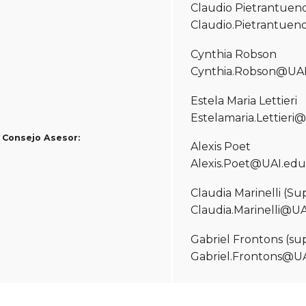
Claudio Pietrantuen
Claudio.Pietrantuen
Cynthia Robson
Cynthia.Robson@UAI
Estela Maria Lettieri
Estelamaria.Lettieri
Consejo Asesor:
Alexis Poet
Alexis.Poet@UAI.edu
Claudia Marinelli (Su
Claudia.Marinelli@UA
Gabriel Frontons (su
Gabriel.Frontons@UA