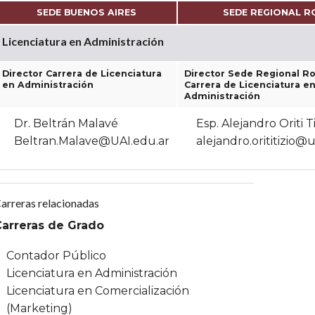
SEDE BUENOS AIRES
SEDE REGIONAL R
Licenciatura en Administración
Director Carrera de Licenciatura
Director Sede Regional Ro
en Administración
Carrera de Licenciatura e
Administración
Dr. Beltrán Malavé
Esp. Alejandro Oriti T
Beltran.Malave@UAI.edu.ar
alejandro.orititizio@u
arreras relacionadas
Carreras de Grado
Contador Público
Licenciatura en Administración
Licenciatura en Comercialización
(Marketing)