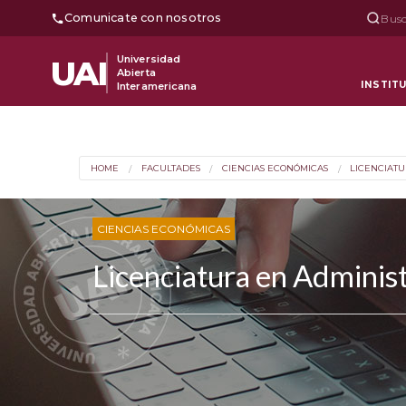
Comunicate con nosotros
Busc
Universidad
UAI
Abierta
INSTIT
Interamericana
HOME
FACULTADES
CIENCIAS ECONÓMICAS
LICENCIATU
CIENCIAS ECONÓMICAS
Licenciatura en Adminis