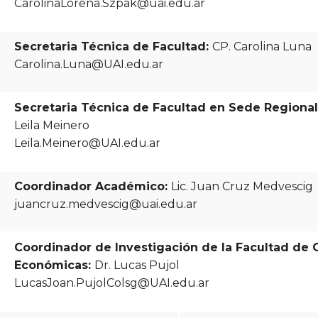
CarolinaLorena.Szpak@uai.edu.ar
Secretaria Técnica de Facultad:
CP. Carolina Luna
Carolina.Luna@UAI.edu.ar
Secretaria Técnica de Facultad en Sede Regional
Leila Meinero
Leila.Meinero@UAI.edu.ar
Coordinador Académico:
Lic. Juan Cruz Medvescig
juancruz.medvescig@uai.edu.ar
Coordinador
de Investigación de la Facultad de 
Económicas
:
Dr. Lucas Pujol
LucasJoan.PujolColsg@UAI.edu.ar