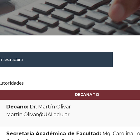
fraestructura
utoridades
DECANATO
Decano:
Dr. Martín Olivar
Martin.Olivar@UAI.edu.ar
Secretaria Académica de Facultad:
Mg. Carolina L