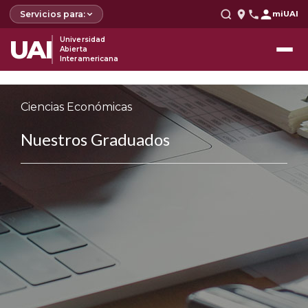
Servicios para:
miUAI
UAI
Universidad
Abierta
Interamericana
Ciencias Económicas
Nuestros Graduados