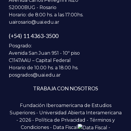
Avenida Carlos Pellegrini 1620
S2000BUG - Rosario
Horario: de 8:00 hs. a las 17:00hs.
uairosario@uai.edu.ar
(+54) 11 4363-3500
Posgrado:
Avenida San Juan 951 - 10º piso
C1147AAU – Capital Federal
Horario de 10.00 hs. a 18.00 hs.
posgrados@uai.edu.ar
TRABAJA CON NOSOTROS
Fundación Iberoamericana de Estudios
Superiores - Universidad Abierta Interamericana
- 2026 -
Política de Privacidad
-
Términos y
Condiciones
-
Data Fiscal
-