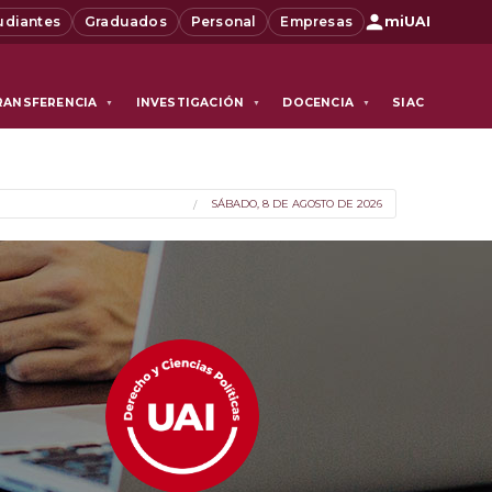
udiantes
Graduados
Personal
Empresas
miUAI
RANSFERENCIA
INVESTIGACIÓN
DOCENCIA
SIAC
▼
▼
▼
SÁBADO, 8 DE AGOSTO DE 2026