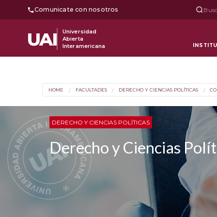
Comunicate con nosotros
Busc
Universidad
UAI
Abierta
INSTIT
Interamericana
HOME
FACULTADES
DERECHO Y CIENCIAS POLÍTICAS
CO
DERECHO Y CIENCIAS POLÍTICAS
Derecho y Ciencias Polít