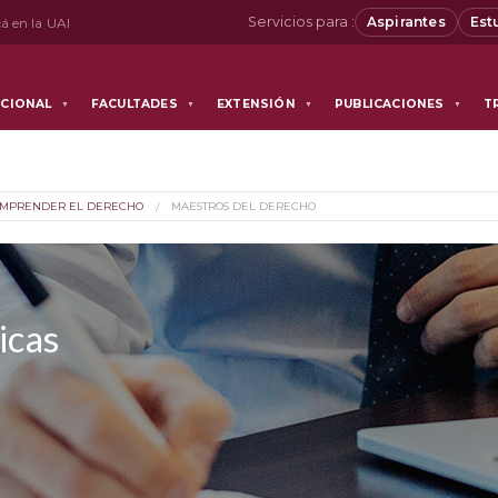
Servicios para :
Aspirantes
Est
á en la UAI
UCIONAL
FACULTADES
EXTENSIÓN
PUBLICACIONES
T
▼
▼
▼
▼
MPRENDER EL DERECHO
MAESTROS DEL DERECHO
icas