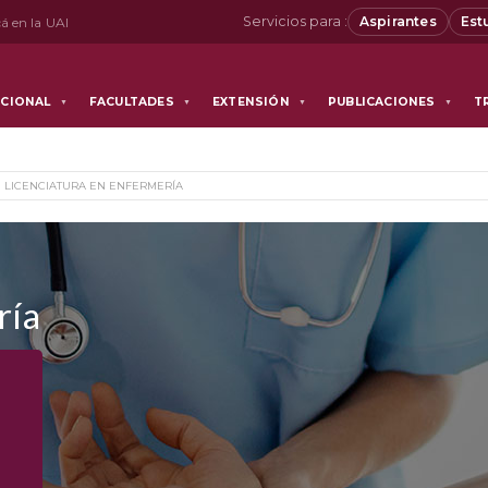
Servicios para :
Aspirantes
Est
á en la UAI
UCIONAL
FACULTADES
EXTENSIÓN
PUBLICACIONES
T
▼
▼
▼
▼
LICENCIATURA EN ENFERMERÍA
ría