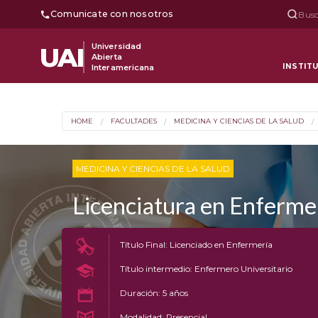
Comunicate con nosotros
Busc
Universidad
UAI
Abierta
INSTIT
Interamericana
HOME
FACULTADES
MEDICINA Y CIENCIAS DE LA SALUD
MEDICINA Y CIENCIAS DE LA SALUD
Licenciatura en Enferme
Título Final: Licenciado en Enfermería
Título intermedio: Enfermero Universitario
Duración: 5 años
Modalidad: Presencial