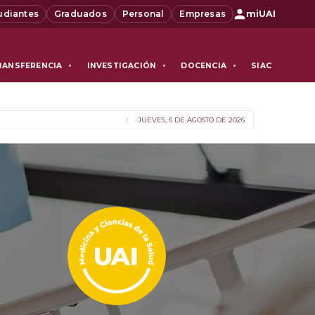
udiantes
Graduados
Personal
Empresas
miUAI
RANSFERENCIA
INVESTIGACIÓN
DOCENCIA
SIAC
▼
▼
▼
JUEVES, 6 DE AGOSTO DE 2026