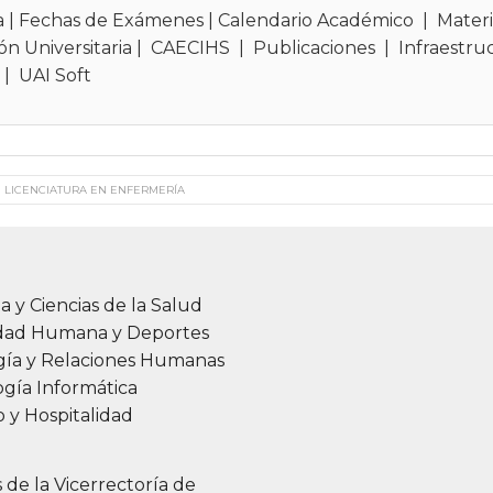
a
|
Fechas de Exámenes
|
Calendario Académico
|
Materi
ón Universitaria
|
CAECIHS
|
Publicaciones
|
Infraestru
|
UAI Soft
LICENCIATURA EN ENFERMERÍA
a y Ciencias de la Salud
idad Humana y Deportes
gía y Relaciones Humanas
gía Informática
 y Hospitalidad
s de la Vicerrectoría de