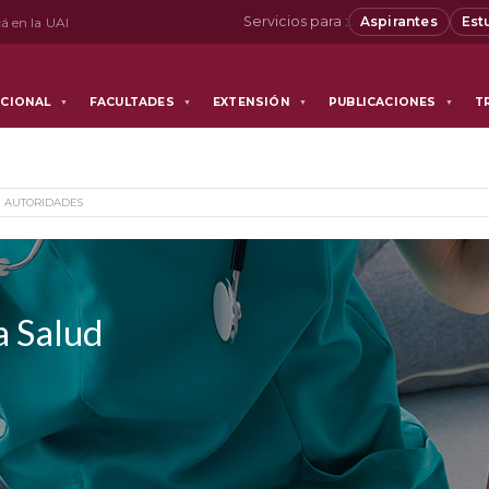
Servicios para :
Aspirantes
Est
á en la UAI
UCIONAL
FACULTADES
EXTENSIÓN
PUBLICACIONES
T
▼
▼
▼
▼
AUTORIDADES
a Salud