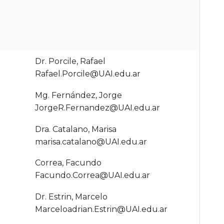
Dr. Porcile, Rafael
Rafael.Porcile@UAI.edu.ar
Mg. Fernández, Jorge
JorgeR.Fernandez@UAI.edu.ar
Dra. Catalano, Marisa
marisa.catalano@UAI.edu.ar
Correa, Facundo
Facundo.Correa@UAI.edu.ar
Dr. Estrin, Marcelo
Marceloadrian.Estrin@UAI.edu.ar