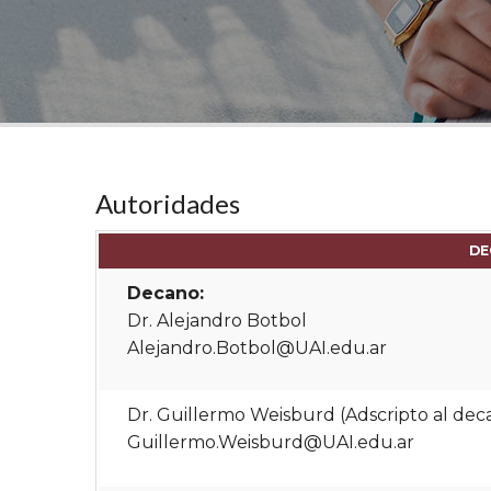
Autoridades
DE
Decano:
Dr. Alejandro Botbol
Alejandro.Botbol@UAI.edu.ar
Dr. Guillermo Weisburd (Adscripto al dec
Guillermo.Weisburd@UAI.edu.ar