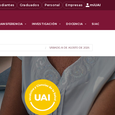
udiantes
Graduados
Personal
Empresas
miUAI
RANSFERENCIA
INVESTIGACIÓN
DOCENCIA
SIAC
▼
▼
▼
SÁBADO, 8 DE AGOSTO DE 2026