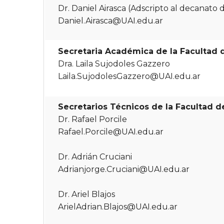
Dr. Daniel Airasca (Adscripto al decanato 
Daniel.Airasca@UAI.edu.ar
Secretaria Académica de la Facultad d
Dra. Laila Sujodoles Gazzero
Laila.SujodolesGazzero@UAI.edu.ar
Secretarios Técnicos de la Facultad d
Dr. Rafael Porcile
Rafael.Porcile@UAI.edu.ar
Dr. Adrián Cruciani
Adrianjorge.Cruciani@UAI.edu.ar
Dr. Ariel Blajos
ArielAdrian.Blajos@UAI.edu.ar