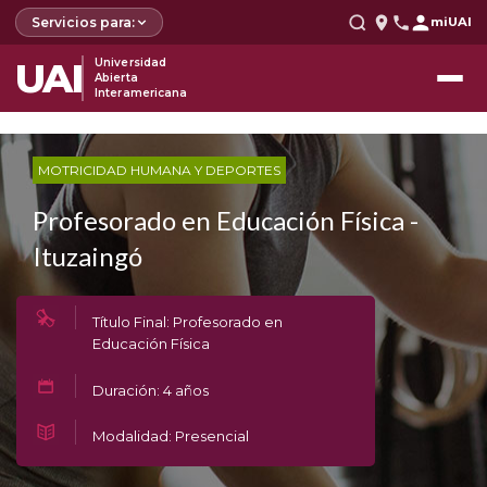
Servicios para:
miUAI
UAI
Universidad
Abierta
Interamericana
MOTRICIDAD HUMANA Y DEPORTES
Profesorado en Educación Física -
Ituzaingó
Título Final: Profesorado en
Educación Física
Duración: 4 años
Modalidad: Presencial