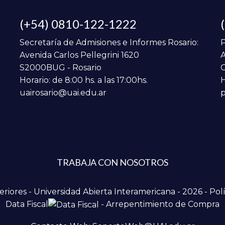
(+54) 0810-122-1222
Secretaría de Admisiones e Informes Rosario:
P
Avenida Carlos Pellegrini 1620
A
S2000BUG - Rosario
C
Horario: de 8:00 hs. a las 17:00hs.
H
uairosario@uai.edu.ar
p
TRABAJA CON NOSOTROS
iores - Universidad Abierta Interamericana - 2026 -
Polí
Data Fiscal
-
Arrepentimiento de Compra