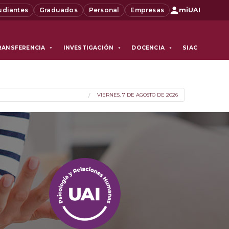
udiantes
Graduados
Personal
Empresas
miUAI
RANSFERENCIA
INVESTIGACIÓN
DOCENCIA
SIAC
▼
▼
▼
VIERNES, 7 DE AGOSTO DE 2026