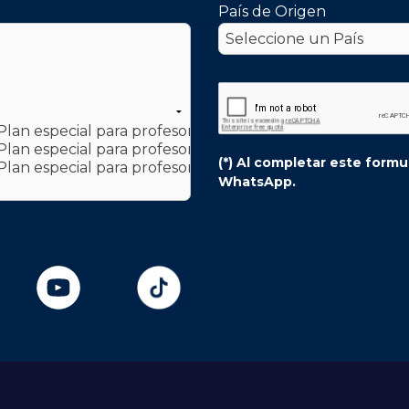
País de Origen
(*) Al completar este form
WhatsApp.