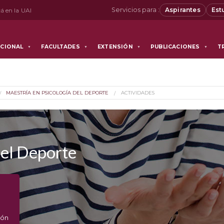
Servicios para :
Aspirantes
Est
á en la UAI
UCIONAL
FACULTADES
EXTENSIÓN
PUBLICACIONES
T
▼
▼
▼
▼
MAESTRÍA EN PSICOLOGÍA DEL DEPORTE
ACTIVIDADES
del Deporte
ión