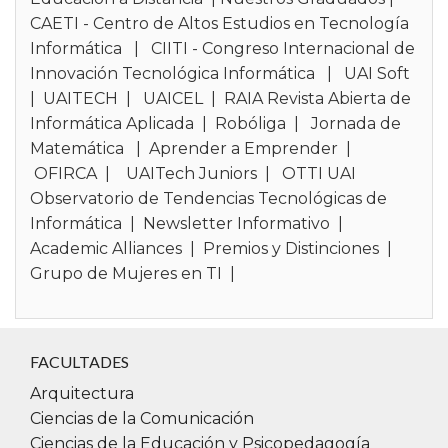
CAETI - Centro de Altos Estudios en Tecnología
Autoridades
Informática
|
CIITI - Congreso Internacional de
DE
Innovación Tecnológica Informática
|
UAI Soft
|
UAITECH
|
UAICEL
|
RAIA Revista Abierta de
Decano:
Dr. Marcelo De Vincenzi
Informática Aplicada
|
Robóliga
|
Jornada de
medevincenzi@UAI.edu.ar
Matemática
|
Aprender a Emprender
|
OFIRCA
|
UAITech Juniors
|
OTTI UAI
Vicedecano y Coordinador de carreras de P
Observatorio de Tendencias Tecnológicas de
Carlos.Neil@uai.edu.ar
Informática
|
Newsletter Informativo
|
Academic Alliances
|
Premios y Distinciones
|
Grupo de Mujeres en TI
|
Secretario Académico de Facultad:
Ing. Dario
Dario.Cardacci@uai.edu.ar
FACULTADES
Secretaria Técnica de Facultad:
Mg. Susana D
Susana.Darin@uai.edu.ar
Arquitectura
Ciencias de la Comunicación
Ciencias de la Educación y Psicopedagogía