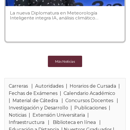
La nueva Diplomatura en Meteorología
Inteligente integra IA, análisis climático…
Ver todas las actividades
Más Noticias
Carreras
|
Autoridades
|
Horarios de Cursada
|
Fechas de Exámenes
|
Calendario Académico
|
Material de Cátedra
|
Concursos Docentes
|
Investigación y Desarrollo
|
Publicaciones
|
Noticias
|
Extensión Universitaria
|
Infraestructura
|
Biblioteca en línea
|
Educación a Distancia
|
Nuestros Graduados
|