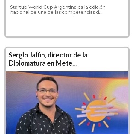
de paradigmas e innovaciones tecnológicas y la
Startup World Cup Argentina es la edición
nacional de una de las competencias d…
potenciación de tecnologías existentes.
Actividades de la Carrera
Sergio Jalfin, director de la
Diplomatura en Mete…
Lic. en Gestión de Tecnología
Informática - Darío Guillermo
Cardacci
Video con mensaje a Ingresantes