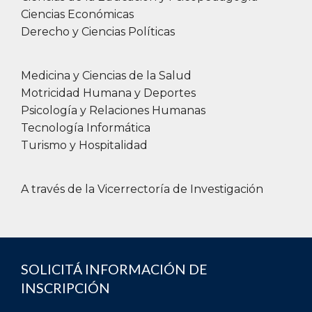
Secretaría Técnica de Facultad Sede Region
Ciencias Económicas
Constanza.Margarit@UAI.edu.ar
Derecho y Ciencias Políticas
Director Carrera de Licenciatura en Gestión de
Tecnología Informática
Medicina y Ciencias de la Salud
Motricidad Humana y Deportes
Ing. Dario Cardacci
Psicología y Relaciones Humanas
Dario.Cardacci@uai.edu.ar
Tecnología Informática
Turismo y Hospitalidad
A través de la Vicerrectoría de Investigación
SOLICITÁ INFORMACIÓN DE
INSCRIPCIÓN