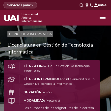
Servicios para:
miUAI
UAI
Universidad
Abierta
Interamericana
TECNOLOGÍA INFORMÁTICA
Licenciatura en Gestión de Tecnología
Informática
TÍTULO FINAL:
Lic. En Gestión De Tecnología
Informática
TÍTULO INTERMEDIO:
Analista Universitario En
Gestión De Tecnología Informática
DURACIÓN:
4 años
MODALIDAD:
Presencial
Las cursadas de las asignaturas de la carrera