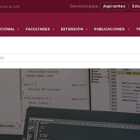
Servicios para :
Aspirantes
Est
á en la UAI
UCIONAL
FACULTADES
EXTENSIÓN
PUBLICACIONES
T
▼
▼
▼
▼
RS