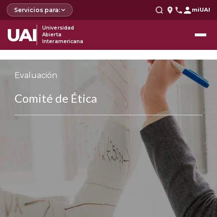
Servicios para:
miUAI
UAI
Universidad
Abierta
Interamericana
Evaluación
Comité de Ética