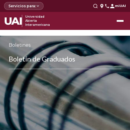
Servicios para:
miUAI
UAI
Universidad
Abierta
Interamericana
Boletines
Boletín de Graduados