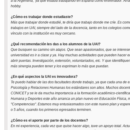
a la Argentina, ya que estaba trabajando en España como entrenador. Arra
hobby.
¿Cómo es trabajar donde estudiaste?
Más que trabajar donde estudié, te diría que trabajo donde me críe. Es como
trabajos en UAI, siempre del lado de la docencia, tanto en los colegios com
vínculo con la institución es muy cercano.
¿Qué recomendación les das a los alumnos de la UAI?
Que busquen su camino sin atajos. Que sean apasionados, que se interese
universidad es ir a clase y ya. Hay muchas actividades que pueden hacer e
abrir puertas. Investigación, extensión, voluntariados, etc. Y que identifique
más sinergia pueden tener y los expriman lo más que puedan.
¿En qué aspectos la UAI es innovadora?
Te puedo hablar de las dos facultades donde trabajo, ya que cada una de ell
Psicología y Relaciones Humanas los estándares son altos. Muchos docent
CONICET y se le da mucha importancia a la formación académico-científica.
Humana y Deportes este año arranca un plan nuevo en Educación Física,
"Competencias". Estamos muy entusiasmados con este nuevo plan y esperem
o 5 años, cuando los primeros egresados terminen.
¿Cómo es el aporte por parte de los docentes?
En mi experiencia, cada vez que quise hacer algo, tuve un apoyo total. Act