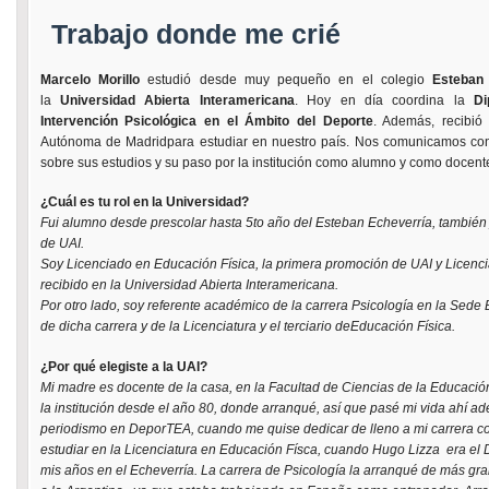
Trabajo donde me crié
Marcelo Morillo
estudió desde muy pequeño en el colegio
Esteban
la
Universidad Abierta Interamericana
. Hoy en día coordina la
Di
Intervención Psicológica en el Ámbito del Deporte
. Además, recibió
Autónoma de Madridpara estudiar en nuestro país. Nos comunicamos co
sobre sus estudios y su paso por la institución como alumno y como docent
¿Cuál es tu rol en la Universidad?
Fui alumno desde prescolar hasta 5to año del Esteban Echeverría, también 
de UAI.
Soy Licenciado en Educación Física, la primera promoción de UAI y Licenc
recibido en la Universidad Abierta Interamericana.
Por otro lado, soy referente académico de la carrera Psicología en la Sede 
de dicha carrera y de la Licenciatura y el terciario deEducación Física.
¿Por qué elegiste a la UAI?
Mi madre es docente de la casa, en la Facultad de Ciencias de la Educaci
la institución desde el año 80, donde arranqué, así que pasé mi vida ahí 
periodismo en DeporTEA, cuando me quise dedicar de lleno a mi carrera c
estudiar en la Licenciatura en Educación Físca, cuando Hugo Lizza era el 
mis años en el Echeverría. La carrera de Psicología la arranqué de más gr